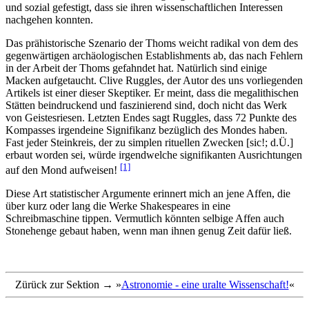
und sozial gefestigt, dass sie ihren wissenschaftlichen Interessen
nachgehen konnten.
Das prähistorische Szenario der Thoms weicht radikal von dem des
gegenwärtigen archäologischen Establishments ab, das nach Fehlern
in der Arbeit der Thoms gefahndet hat. Natürlich sind einige
Macken aufgetaucht. Clive Ruggles, der Autor des uns vorliegenden
Artikels ist einer dieser Skeptiker. Er meint, dass die megalithischen
Stätten beindruckend und faszinierend sind, doch nicht das Werk
von Geistesriesen. Letzten Endes sagt Ruggles, dass 72 Punkte des
Kompasses irgendeine Signifikanz bezüglich des Mondes haben.
Fast jeder Steinkreis, der zu simplen rituellen Zwecken [sic!; d.Ü.]
erbaut worden sei, würde irgendwelche signifikanten Ausrichtungen
[1]
auf den Mond aufweisen!
Diese Art statistischer Argumente erinnert mich an jene Affen, die
über kurz oder lang die Werke Shakespeares in eine
Schreibmaschine tippen. Vermutlich könnten selbige Affen auch
Stonehenge gebaut haben, wenn man ihnen genug Zeit dafür ließ.
Zürück zur Sektion → »
Astronomie - eine uralte Wissenschaft!
«