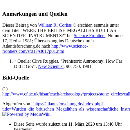
Anmerkungen und Quellen
Dieser Beitrag von
William R. Corliss
© erschien erstmals unter
dem Titel "WERE THE BRITISH MEGALITHS BUILT AS
SCIENTIFIC INSTRUMENTS?" bei
Science Frontiers
, Nummer
17, Herbst 1981; Übersetzung ins Deutsche durch
Atlantisforschung.de nach
http://www.science-
frontiers.com/sf017/sf017p01.htm
↑
Quelle: Clive Ruggles, "Prehistoric Astronomy: How Far
Did It Go?",
New Scientist
, 90: 750, 1981
Bild-Quelle
(1)
http://www.cf.ac.uk/hisar/teach/archaeology/projects/stone_circles/call
Abgerufen von „
https://atlantisforschung.de/index.php?
title=Wurden_die_britischen_Megalithen_als_wissenschaftliche_In
Diese Seite wurde zuletzt am 11. März 2020 um 13:40 Uhr
bearbeitet.