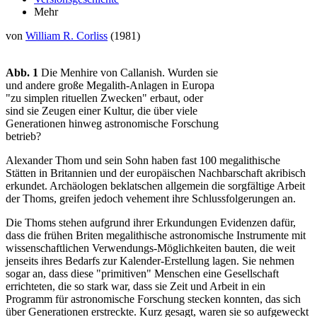
Mehr
von
William R. Corliss
(1981)
Abb. 1
Die Menhire von Callanish. Wurden sie
und andere große Megalith-Anlagen in Europa
"zu simplen rituellen Zwecken" erbaut, oder
sind sie Zeugen einer Kultur, die über viele
Generationen hinweg astronomische Forschung
betrieb?
Alexander Thom und sein Sohn haben fast 100 megalithische
Stätten in Britannien und der europäischen Nachbarschaft akribisch
erkundet. Archäologen beklatschen allgemein die sorgfältige Arbeit
der Thoms, greifen jedoch vehement ihre Schlussfolgerungen an.
Die Thoms stehen aufgrund ihrer Erkundungen Evidenzen dafür,
dass die frühen Briten megalithische astronomische Instrumente mit
wissenschaftlichen Verwendungs-Möglichkeiten bauten, die weit
jenseits ihres Bedarfs zur Kalender-Erstellung lagen. Sie nehmen
sogar an, dass diese "primitiven" Menschen eine Gesellschaft
errichteten, die so stark war, dass sie Zeit und Arbeit in ein
Programm für astronomische Forschung stecken konnten, das sich
über Generationen erstreckte. Kurz gesagt, waren sie so aufgeweckt