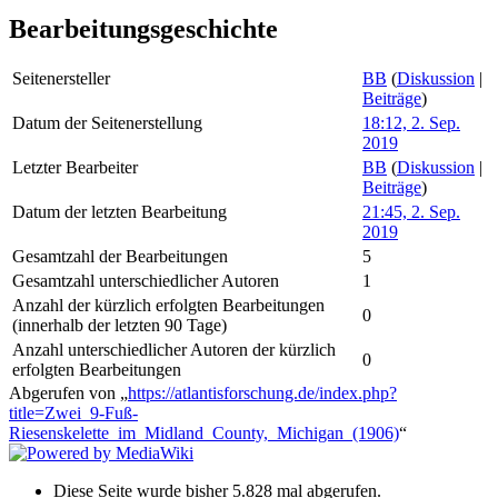
Bearbeitungsgeschichte
Seitenersteller
BB
(
Diskussion
|
Beiträge
)
Datum der Seitenerstellung
18:12, 2. Sep.
2019
Letzter Bearbeiter
BB
(
Diskussion
|
Beiträge
)
Datum der letzten Bearbeitung
21:45, 2. Sep.
2019
Gesamtzahl der Bearbeitungen
5
Gesamtzahl unterschiedlicher Autoren
1
Anzahl der kürzlich erfolgten Bearbeitungen
0
(innerhalb der letzten 90 Tage)
Anzahl unterschiedlicher Autoren der kürzlich
0
erfolgten Bearbeitungen
Abgerufen von „
https://atlantisforschung.de/index.php?
title=Zwei_9-Fuß-
Riesenskelette_im_Midland_County,_Michigan_(1906)
“
Diese Seite wurde bisher 5.828 mal abgerufen.