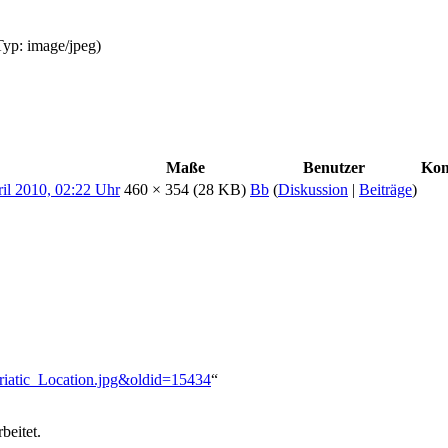
Typ:
image/jpeg
)
Maße
Benutzer
Ko
460 × 354
(28 KB)
Bb
(
Diskussion
|
Beiträge
)
Adriatic_Location.jpg&oldid=15434
“
beitet.