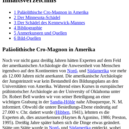
1
Paläolithische Cro-Magnon in Amerika
2
Der Minnesota-Schädel
3
Der Schädel des Kennewick-Mannes
4
Bibliographie
5
Anmerkungen und Quellen
6
Bild-Quellen
Paläolithische Cro-Magnon in Amerika
Noch vor nicht ganz dreißig Jahren hätten Experten auf dem Feld
der amerikanischen Archäologie die Anwesenheit von Menschen
irgendwo auf den Kontinenten von
Nord-
und
Südamerika
vor mehr
als 12.000 Jahren nicht anerkannt. Die amerikanische Archäologie
der Jungsteinzeit war kein Bestandteil des Bildungsplans an den
Universitäten von Amerika. Während eines Kurses in europäischer
prähistorischer Archäologie an der University of Oklahoma unter
Dr. Robert Bell wurden wir von seiner Beteiligung an einer
wichtigen Grabung in der
Sandia-Höhle
nahe Albuquerque, N. M.
informiert. Obwohl die untere Besiedlungs-Ebene eindeutig auf
27.000 v. Chr. datiert wurde (
Hibben
, 1941), lehnten es die
Experten ab, dies anzuerkennen (Haynes & Agonino, 1986; Preston,
1995). Dreißig Jahre später haben sich die Dinge etwas geändert.
Stätte um Stätte wurde in
Nord-
und
Südamerika
entdeckt, wobei