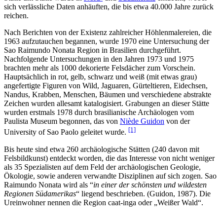
sich verlässliche Daten anhäuften, die bis etwa 40.000 Jahre zurück
reichen.
Nach Berichten von der Existenz zahlreicher Höhlenmalereien, die
1963 aufzutauchen begannen, wurde 1970 eine Untersuchung der
Sao Raimundo Nonata Region in Brasilien durchgeführt.
Nachfolgende Untersuchungen in den Jahren 1973 und 1975
brachten mehr als 1000 dekorierte Felsdächer zum Vorschein.
Hauptsächlich in rot, gelb, schwarz und weiß (mit etwas grau)
angefertigte Figuren von Wild, Jaguaren, Gürteltieren, Eidechsen,
Nandus, Krabben, Menschen, Bäumen und verschiedene abstrakte
Zeichen wurden allesamt katalogisiert. Grabungen an dieser Stätte
wurden erstmals 1978 durch brasilianische Archäologen vom
Paulista Museum begonnen, das von
Niède Guidon
von der
[1]
University of Sao Paolo geleitet wurde.
Bis heute sind etwa 260 archäologische Stätten (240 davon mit
Felsbildkunst) entdeckt worden, die das Interesse von nicht weniger
als 35 Spezialisten auf dem Feld der archäologischen Geologie,
Ökologie, sowie anderen verwandte Disziplinen auf sich zogen. Sao
Raimundo Nonata wird als “
in einer der schönsten und wildesten
Regionen Südamerikas
“ liegend beschrieben. (Guidon, 1987). Die
Ureinwohner nennen die Region caat-inga oder „Weißer Wald“.