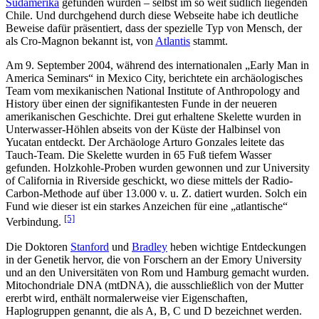
Südamerika
gefunden wurden – selbst im so weit südlich liegenden
Chile. Und durchgehend durch diese Webseite habe ich deutliche
Beweise dafür präsentiert, dass der spezielle Typ von Mensch, der
als Cro-Magnon bekannt ist, von
Atlantis
stammt.
Am 9. September 2004, während des internationalen „Early Man in
America Seminars“ in Mexico City, berichtete ein archäologisches
Team vom mexikanischen National Institute of Anthropology and
History über einen der signifikantesten Funde in der neueren
amerikanischen Geschichte. Drei gut erhaltene Skelette wurden in
Unterwasser-Höhlen abseits von der Küste der Halbinsel von
Yucatan entdeckt. Der Archäologe Arturo Gonzales leitete das
Tauch-Team. Die Skelette wurden in 65 Fuß tiefem Wasser
gefunden. Holzkohle-Proben wurden gewonnen und zur University
of California in Riverside geschickt, wo diese mittels der Radio-
Carbon-Methode auf über 13.000 v. u. Z. datiert wurden. Solch ein
Fund wie dieser ist ein starkes Anzeichen für eine „atlantische“
[5]
Verbindung.
Die Doktoren
Stanford
und
Bradley
heben wichtige Entdeckungen
in der Genetik hervor, die von Forschern an der Emory University
und an den Universitäten von Rom und Hamburg gemacht wurden.
Mitochondriale DNA (mtDNA), die ausschließlich von der Mutter
ererbt wird, enthält normalerweise vier Eigenschaften,
Haplogruppen genannt, die als A, B, C und D bezeichnet werden.