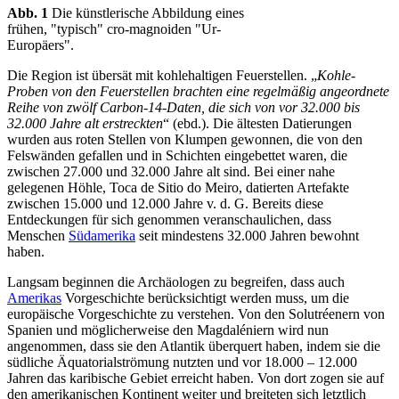
Abb. 1
Die künstlerische Abbildung eines
frühen, "typisch" cro-magnoiden "Ur-
Europäers".
Die Region ist übersät mit kohlehaltigen Feuerstellen. „
Kohle-
Proben von den Feuerstellen brachten eine regelmäßig angeordnete
Reihe von zwölf Carbon-14-Daten, die sich von vor 32.000 bis
32.000 Jahre alt erstreckten
“ (ebd.). Die ältesten Datierungen
wurden aus roten Stellen von Klumpen gewonnen, die von den
Felswänden gefallen und in Schichten eingebettet waren, die
zwischen 27.000 und 32.000 Jahre alt sind. Bei einer nahe
gelegenen Höhle, Toca de Sitio do Meiro, datierten Artefakte
zwischen 15.000 und 12.000 Jahre v. d. G. Bereits diese
Entdeckungen für sich genommen veranschaulichen, dass
Menschen
Südamerika
seit mindestens 32.000 Jahren bewohnt
haben.
Langsam beginnen die Archäologen zu begreifen, dass auch
Amerikas
Vorgeschichte berücksichtigt werden muss, um die
europäische Vorgeschichte zu verstehen. Von den Solutréenern von
Spanien und möglicherweise den Magdaléniern wird nun
angenommen, dass sie den Atlantik überquert haben, indem sie die
südliche Äquatorialströmung nutzten und vor 18.000 – 12.000
Jahren das karibische Gebiet erreicht haben. Von dort zogen sie auf
den amerikanischen Kontinent weiter und breiteten sich letztlich