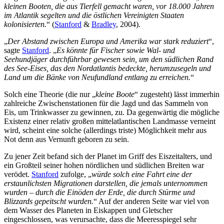
kleinen Booten, die aus Tierfell gemacht waren, vor 18.000 Jahren
im Atlantik segelten und die östlichen Vereinigten Staaten
kolonisierten.
“ (
Stanford
&
Bradley
, 2004).
„
Der Abstand zwischen Europa und Amerika war stark reduziert
“,
sagte
Stanford
. „
Es könnte für Fischer sowie Wal- und
Seehundjäger durchführbar gewesen sein, um den südlichen Rand
des See-Eises, das den Nordatlantis bedeckte, herumzusegeln und
Land um die Bänke von Neufundland entlang zu erreichen.
“
Solch eine Theorie (die nur „
kleine Boote
“ zugesteht) lässt immerhin
zahlreiche Zwischenstationen für die Jagd und das Sammeln von
Eis, um Trinkwasser zu gewinnen, zu. Da gegenwärtig die mögliche
Existenz einer relativ großen mittelatlantischen Landmasse verneint
wird, scheint eine solche (allerdings triste) Möglichkeit mehr aus
Not denn aus Vernunft geboren zu sein.
Zu jener Zeit befand sich der Planet im Griff des Eiszeitalters, und
ein Großteil seiner hohen nördlichen und südlichen Breiten war
verödet.
Stanford
zufolge, „
würde solch eine Fahrt eine der
erstaunlichsten Migrationen darstellen, die jemals unternommen
wurden – durch die Einöden der Erde, die durch Stürme und
Blizzards gepeitscht wurden.
“ Auf der anderen Seite war viel von
dem Wasser des Planeten in Eiskappen und Gletscher
eingeschlossen, was verursachte, dass die Meeresspiegel sehr