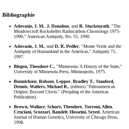
Bibliographie
Adovasio, J. M.
,
J. Donahue
, and
R. Stuckenrath
, "The
Meadowcroft Rockshelter Radiocarbon Chronology 1975-
1990," American Antiquity, No. 55, 1990.
Adovasio, J. M.
, und
D. R. Pedler
, "Monte Verde and the
Antiquity of Humankind in the Americas," Antiquity 71,
1997.
Blegen, Theodore C.
, "Minnesota: A History of the State,"
University of Minnesota Press, Minneapolis, 1975.
Bonnichsen
,
Robson
,
Lepper
,
Bradley T.
,
Stanford,
Dennis
,
Walters, Michael R.
, (editors) "Paleoamerican
Origins: Beyond Clovis." (Peopling of the Americas
Publication).
Brown, Wallace
,
Schurr, Theodore
,
Torroni, Allen
,
Cruciani, Scozzari
,
Bandelt
,
Hosseini, Seyed
, American
Journal of Human Genetics, University of Chicago Press,
1998.