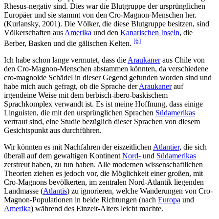
Rhesus-negativ sind. Dies war die Blutgruppe der ursprünglichen
Europäer und sie stammt von den Cro-Magnon-Menschen her.
(Kurlansky, 2001). Die Völker, die diese Blutgruppe besitzen, sind
Völkerschaften aus
Amerika
und den
Kanarischen Inseln
, die
[6]
Berber, Basken und die gälischen Kelten.
Ich habe schon lange vermutet, dass die
Araukaner
aus Chile von
den Cro-Magnon-Menschen abstammen könnten, da verschiedene
cro-magnoide Schädel in dieser Gegend gefunden worden sind und
habe mich auch gefragt, ob die Sprache der
Araukaner
auf
irgendeine Weise mit dem berbisch-ibero-baskischem
Sprachkomplex verwandt ist. Es ist meine Hoffnung, dass einige
Linguisten, die mit den ursprünglichen Sprachen
Südamerikas
vertraut sind, eine Studie bezüglich dieser Sprachen von diesem
Gesichtspunkt aus durchführen.
Wir könnten es mit Nachfahren der eiszeitlichen
Atlantier
, die sich
überall auf dem gewaltigen Kontinent
Nord-
und
Südamerikas
zerstreut haben, zu tun haben. Alle modernen wissenschaftlichen
Theorien ziehen es jedoch vor, die Möglichkeit einer großen, mit
Cro-Magnons bevölkerten, im zentralen Nord-Atlantik liegenden
Landmasse (
Atlantis
) zu ignorieren, welche Wanderungen von Cro-
Magnon-Populationen in beide Richtungen (nach
Europa
und
Amerika
) während des Einzeit-Alters leicht machte.