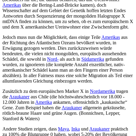
Amerikas
über die Bering-Land-Brücke kamen), doch
Wissenschafter auf dem Gebiet der Genetik hoffen letzten Endes
Antworten durch Sequenzierung der mongoliden Halogruppe X
mtDNA finden zu können, um zu sehen, ob es zum europäischem X
und dem X amerikanischer Ureinwohner eine Zwischenform gibt.
Jedoch muss nun die Möglichkeit, dass einige Teile
Amerikas
aus
der Richtung des Atlantischen Ozeans bevölkert wurden, in
Erwägung gezogen werden. Dies zurückzuweisen würde
bendeuten, die vielen nicht mongoliden, europäisch aussehenden
Schädel, die sowohl in
Nord-
als auch in
Südamerika
gefunden
wurden, zu ignorieren (die komplette Anzahl eiszeitlicher, nativ-
amerikanischer Schädel kann man an den Fingern einer Person
abzählen). In aller Fairness muss eine solche Migration als Teil einer
allumfassenden Gleichung einbezogen werden.
Zusätzlich zu dem europäischen Marker X in
Nordamerika
tragen
die
Araukaner
aus Chile (die höchstwahrscheinlich vor 18.000 -
12.000 Jahren in
Amerika
ankamen, offensichtlich „kaukasische“
Gene. Zum Beispiel haben die
Araukaner
allgemein gekräuselte,
rötlich-braune Haare und grüne Augen. (Bonnichsen, Lepper,
Stanford & Waters)
Andere Studien zeigen, dass
Maya
,
Inka
und
Araukaner
praktisch
zu 100% die Blutgruppe 0 haben, wobei 5-20% der Bevölkerung