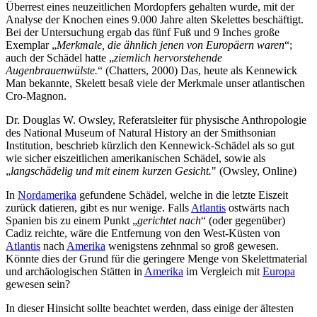
Überrest eines neuzeitlichen Mordopfers gehalten wurde, mit der
Analyse der Knochen eines 9.000 Jahre alten Skelettes beschäftigt.
Bei der Untersuchung ergab das fünf Fuß und 9 Inches große
Exemplar „
Merkmale, die ähnlich jenen von Europäern waren
“;
auch der Schädel hatte „
ziemlich hervorstehende
Augenbrauenwülste.
“ (Chatters, 2000) Das, heute als Kennewick
Man bekannte, Skelett besaß viele der Merkmale unser atlantischen
Cro-Magnon.
Dr. Douglas W. Owsley, Referatsleiter für physische Anthropologie
des National Museum of Natural History an der Smithsonian
Institution, beschrieb kürzlich den Kennewick-Schädel als so gut
wie sicher eiszeitlichen amerikanischen Schädel, sowie als
„
langschädelig und mit einem kurzen Gesicht.
" (Owsley, Online)
In
Nordamerika
gefundene Schädel, welche in die letzte Eiszeit
zurück datieren, gibt es nur wenige. Falls
Atlantis
ostwärts nach
Spanien bis zu einem Punkt „
gerichtet nach
“ (oder gegenüber)
Cadiz reichte, wäre die Entfernung von den West-Küsten von
Atlantis
nach
Amerika
wenigstens zehnmal so groß gewesen.
Könnte dies der Grund für die geringere Menge von Skelettmaterial
und archäologischen Stätten in
Amerika
im Vergleich mit
Europa
gewesen sein?
In dieser Hinsicht sollte beachtet werden, dass einige der ältesten