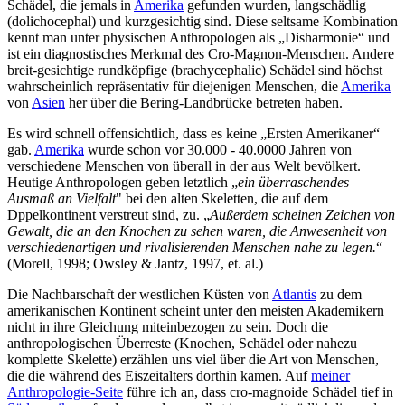
Schädel, die jemals in
Amerika
gefunden wurden, langschädlig
(dolichocephal) und kurzgesichtig sind. Diese seltsame Kombination
kennt man unter physischen Anthropologen als „Disharmonie“ und
ist ein diagnostisches Merkmal des Cro-Magnon-Menschen. Andere
breit-gesichtige rundköpfige (brachycephalic) Schädel sind höchst
wahrscheinlich repräsentativ für diejenigen Menschen, die
Amerika
von
Asien
her über die Bering-Landbrücke betreten haben.
Es wird schnell offensichtlich, dass es keine „Ersten Amerikaner“
gab.
Amerika
wurde schon vor 30.000 - 40.0000 Jahren von
verschiedene Menschen von überall in der aus Welt bevölkert.
Heutige Anthropologen geben letztlich „
ein überraschendes
Ausmaß an Vielfalt
" bei den alten Skeletten, die auf dem
Dppelkontinent verstreut sind, zu. „
Außerdem scheinen Zeichen von
Gewalt, die an den Knochen zu sehen waren, die Anwesenheit von
verschiedenartigen und rivalisierenden Menschen nahe zu legen.
“
(Morell, 1998; Owsley & Jantz, 1997, et. al.)
Die Nachbarschaft der westlichen Küsten von
Atlantis
zu dem
amerikanischen Kontinent scheint unter den meisten Akademikern
nicht in ihre Gleichung miteinbezogen zu sein. Doch die
anthropologischen Überreste (Knochen, Schädel oder nahezu
komplette Skelette) erzählen uns viel über die Art von Menschen,
die die während des Eiszeitalters dorthin kamen. Auf
meiner
Anthropologie-Seite
führe ich an, dass cro-magnoide Schädel tief in