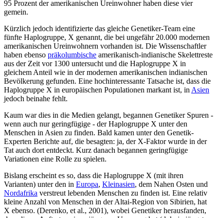
95 Prozent der amerikanischen Ureinwohner haben diese vier
gemein.
Kürzlich jedoch identifizierte das gleiche Genetiker-Team eine
fünfte Haplogruppe, X genannt, die bei ungefähr 20.000 modernen
amerikanischen Ureinwohnern vorhanden ist. Die Wissenschaftler
haben ebenso
präkolumbische
amerikanisch-indianische Skelettreste
aus der Zeit vor 1300 untersucht und die Haplogruppe X in
gleichem Anteil wie in der modernen amerikanischen indianischen
Bevölkerung gefunden. Eine hochinteressante Tatsache ist, dass die
Haplogruppe X in europäischen Populationen markant ist, in
Asien
jedoch beinahe fehlt.
Kaum war dies in die Medien gelangt, begannen Genetiker Spuren -
wenn auch nur geringfügige - der Haplogruppe X unter den
Menschen in Asien zu finden. Bald kamen unter den Genetik-
Experten Berichte auf, die besagten: ja, der X-Faktor wurde in der
Tat auch dort entdeckt. Kurz danach begannen geringfügige
Variationen eine Rolle zu spielen.
Bislang erscheint es so, dass die Haplogruppe X (mit ihren
Varianten) unter den in
Europa
,
Kleinasien
, dem Nahen Osten und
Nordafrika
verstreut lebenden Menschen zu finden ist. Eine relativ
kleine Anzahl von Menschen in der Altai-Region von Sibirien, hat
X ebenso. (Derenko, et al., 2001), wobei Genetiker herausfanden,