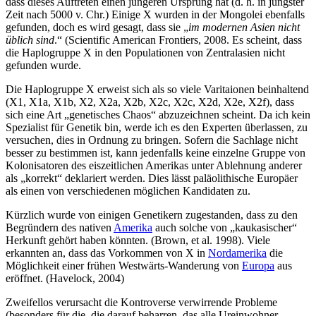
dass dieses Auftreten einen jüngeren Ursprung hat (d. h. in jüngster
Zeit nach 5000 v. Chr.) Einige X wurden in der Mongolei ebenfalls
gefunden, doch es wird gesagt, dass sie „
im modernen Asien nicht
üblich sind
.“ (Scientific American Frontiers, 2008. Es scheint, dass
die Haplogruppe X in den Populationen von Zentralasien nicht
gefunden wurde.
Die Haplogruppe X erweist sich als so viele Varitaionen beinhaltend
(X1, X1a, X1b, X2, X2a, X2b, X2c, X2c, X2d, X2e, X2f), dass
sich eine Art „genetisches Chaos“ abzuzeichnen scheint. Da ich kein
Spezialist für Genetik bin, werde ich es den Experten überlassen, zu
versuchen, dies in Ordnung zu bringen. Sofern die Sachlage nicht
besser zu bestimmen ist, kann jedenfalls keine einzelne Gruppe von
Kolonisatoren des eiszeitlichen Amerikas unter Ablehnung anderer
als „korrekt“ deklariert werden. Dies lässt paläolithische Europäer
als einen von verschiedenen möglichen Kandidaten zu.
Kürzlich wurde von einigen Genetikern zugestanden, dass zu den
Begründern des nativen
Amerika
auch solche von „kaukasischer“
Herkunft gehört haben könnten. (Brown, et al. 1998). Viele
erkannten an, dass das Vorkommen von X in
Nordamerika
die
Möglichkeit einer frühen Westwärts-Wanderung von
Europa
aus
eröffnet. (Havelock, 2004)
Zweifellos verursacht die Kontroverse verwirrende Probleme
(besonders für die, die darauf beharren, das alle Ureinwohner