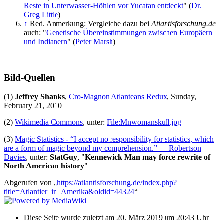
Reste in Unterwasser-Höhlen vor Yucatan entdeckt
" (
Dr.
Greg Little
)
↑
Red. Anmerkung: Vergleiche dazu bei
Atlantisforschung.de
auch: "
Genetische Übereinstimmungen zwischen Europäern
und Indianern
" (
Peter Marsh
)
Bild-Quellen
(1)
Jeffrey Shanks
,
Cro-Magnon Atlanteans Redux
, Sunday,
February 21, 2010
(2)
Wikimedia Commons
, unter:
File:Mnwomanskull.jpg
(3)
Magic Statistics - “I accept no responsibility for statistics, which
are a form of magic beyond my comprehension.” — Robertson
Davies
, unter:
StatGuy
, "
Kennewick Man may force rewrite of
North American history
"
Abgerufen von „
https://atlantisforschung.de/index.php?
title=Atlantier_in_Amerika&oldid=44324
“
Diese Seite wurde zuletzt am 20. März 2019 um 20:43 Uhr