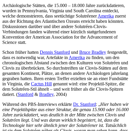
Archäologische Stätten, die 15.000 – 18.000 Jahre zurückdatieren,
wurden in Pennsylvania, Virginia und South Carolina entdeckt,
welche demonstrieren, dass seetüchtige Solutréener
Amerika
zuerst
aus der Richtung des Atlantischen Ozeans erreicht haben könnten.
Diskussionen darüber und über andere Solutréen-Clovis-
Verbindungen fanden während einer kürzlich stattgefundenen
Konvention der American Association for the Advancement of
Science statt.
Schon früher hatten
Dennis Stanford
und
Bruce Bradley
festgestellt,
dass es notwendig war, Artefakte in
Amerika
zu finden, um den
chronologischen Abstand zwischen den Kulturen von Solutréen und
Clovis zu überbrücken. So durchstreiften sie Clovis-Stätten auf dem
gesamten Kontinent, Plätze, an denen andere Archäologen jahrelang
gegraben hatten. Ihren ersten Treffer erzielten sie an einer Fundstätte
in Virginia, die
Cactus Hill
genannt wird: eine Projektil-Spitze, die
dem Solutréen-Stil ähnelt – und weit früher als die Clovis-Spitzen
datiert. (
Stanford
&
Bradley
, 2004)
Während des PBS-Interviews erklärte
Dr. Stanford
: „
Hier haben wir
eine Projektilspitze aus einer Struktur, die genau 15.900 oder 16.000
Jahre zurückdatiert, was deutlich in der Mitte zwischen Clovis und
Solutréen liegt. Und was daran wirklich begeistert, ist, dass die
Technologie hier sehr ähnlich jener der Solutréener ist. Tatsächlich
ist sie dem Solutréen näher als Clovis, woran man sehen kann, dass