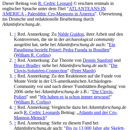
Dieser Beitrag von
R. Cedric Leonard
© erschien erstmals in
englischer Sprache unter dem Titel "
ATLANTEANS IN
AMERICA - Paleolithic Cro-Magnons in America
". Übersetzung
ins Deutsche und redaktionelle Bearbeitung durch
Atlantisforschung.de
.
↑
Red. Anmerkung: Zu
Niède Guidon
, ihrer Arbeit und den
Kontroversen, die sie in der
archaeological community
ausgelöst hat, siehe bei
Atlantisforschung.de
auch: "
Ein
Paradigma bezieht Prügel: Pedra Furada in Brasilien
"
(
William R. Corliss
)
↑
Red. Anmerkung: Zur Theorie von
Dennis Stanford
und
Bruce Bradley
siehe bei
Atlantisforschung.de
auch: "
Die
Clovis-Solutréen-Connection
" (
Peter Marsh
)
↑
Red. Anmerkung: Zu den Reaktionen auf die Funde von
Monte Verde in der US-amerikanischen Archäologen-
Community vor und nach dieser 'Fundstätten-Begehung' von
2006 siehe bei
Atlantisforschung.de
z.B.: "
Die Clovis-
Polizei
" und "
Wir haben es ja schon immer gewusst!
"
(
William R. Corliss
)
↑
Red. Anmerkung: Vergleiche dazu bei
Atlantisforschung.de
auch
R. Cedric Leonards
Beitrag: „
Atlantis und der Cro-
Magnon-Mensch
“
↑
Red. Anmerkung: Siehe zu diesem Fund bei
Atlantisforschung.de
auch: "
Bis zu 13 000 Jahre alte Skelett-