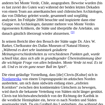
anderen bei Monte Verde, Chile, ausgegraben. Beweise wurden (bis
es fast zuviel des Guten war) während der beiden letzten Dekaden
von einem Team aus amerikanischen und chilenischen Archäologen,
das von Dillehay geleitet wurde, gesammelt und sorgfältig
analysiert. Im Frühjahr 2006 besuchte und inspizierte dann eine
Gruppe von Archäologen, darunter mehrere von Monte Verdes
rigorosesten Kritikern, die Stätte und überprüfte die Artefakte, um
[3]
danach gänzlich überzeugt wieder abzureisen.
In seinem Bericht über den Besuch der Stätte sagte Dr. Alex W.
Barker, Chefkurator des Dallas Museum of Natural History.
„
Während es dort sehr lautststark geäußerte
Meinungsverschiedenheiten zu verschiedenen Punkten gab, wurde
schnell klar, dass sich alle in grundlegender Übereinstimmung über
die wichtigste Frage von allen befanden. Monte Verde ist real. Es ist
alt. Und es ist ein ganz neuer Ball im Spiel
“.
Die einst geläufige Vorstellung, dass [die] Clovis-[Kultur] sich in
Nordamerika
von einem Ursprungspunkt im arktischen Norden
ausbreitete, um sich dann südwärts entlang eines „eisfreien
Korridors“ zwischen den kontinentalen Gletschern zu bewegen,
wird durch die bekannte Verteilung von Stätten nicht länger gestützt.
Clovis trat höchstwahrscheinlich von der Richtung der Karibik in
die westliche Hemisphäre ein, bevor es nach Norden und Süden
auseinander trieb. Da ein Großteil des Landgebiets, das während des