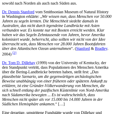
sowohl nach Norden als auch nach Süden aus.
Dr. Dennis Stanford
vom Smithsonian Museum of Natural History
in Washington erklärte: „
Wir wissen nun, dass Menschen vor 50.000
Jahren zu segeln lernten. Die Menschheit siedelte damals in
Australien, das nicht durch irgendeine Landbrücke mit Asien
verbunden war. Es konnte nur mit Booten erreicht werden. Klar
haben wir das Segeln Zehntausende von Jahren, bevor Amerika
kolonisiert wurde, beherrscht, also sollten wir nicht von der Idee
überrascht sein, dass Menschen vor 28.000 Jahren Bootsfahrten
über den Atlantischen Ozean unternahmen
“. (
Stanford
&
Bradley
.
[2]
2004)
Dr. Tom D. Dillehay
(1999) von der University of Kentucky, der
den Standpunkt vertritt, dass Populationen des Menschen Amerika
über die Bering-Landbrücke betreten haben, stellt fest: „
Das
plausibelste Szenario, um die gegenwärtigen archäologischen
Beweise unabhängig von einer früheren oder späteren Ankunft zu
erklären, ist eine Gründer-Völkerwanderung von Menschen, die
sich schnell entlang der pazifischen Küstenlinie von Nord-Amerika
nach Südamerika bewegten ... Es ist wahrscheinlich, dass
Menschen nicht später als vor 15.000 bis 14.000 Jahren in der
Südlichen Hemisphäre ankamen.
“ […]
Eine derartige, umstrittene Fundstätte wurde von Dillehay und