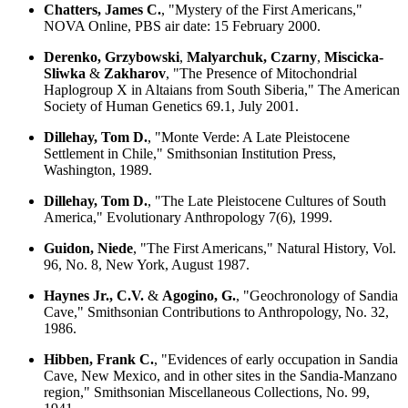
Chatters, James C.
, "Mystery of the First Americans,"
NOVA Online, PBS air date: 15 February 2000.
Derenko, Grzybowski
,
Malyarchuk, Czarny
,
Miscicka-
Sliwka
&
Zakharov
, "The Presence of Mitochondrial
Haplogroup X in Altaians from South Siberia," The American
Society of Human Genetics 69.1, July 2001.
Dillehay, Tom D.
, "Monte Verde: A Late Pleistocene
Settlement in Chile," Smithsonian Institution Press,
Washington, 1989.
Dillehay, Tom D.
, "The Late Pleistocene Cultures of South
America," Evolutionary Anthropology 7(6), 1999.
Guidon, Niede
, "The First Americans," Natural History, Vol.
96, No. 8, New York, August 1987.
Haynes Jr., C.V.
&
Agogino, G.
, "Geochronology of Sandia
Cave," Smithsonian Contributions to Anthropology, No. 32,
1986.
Hibben, Frank C.
, "Evidences of early occupation in Sandia
Cave, New Mexico, and in other sites in the Sandia-Manzano
region," Smithsonian Miscellaneous Collections, No. 99,