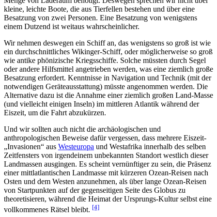
Menge von Laderaum benötigt. Deswegen sprechen wir nicht über
kleine, leichte Boote, die aus Tierfellen bestehen und über eine
Besatzung von zwei Personen. Eine Besatzung von wenigstens
einem Dutzend ist weitaus wahrscheinlicher.
Wir nehmen deswegen ein Schiff an, das wenigstens so groß ist wie
ein durchschnittliches Wikinger-Schiff, oder möglicherweise so groß
wie antike phönizische Kriegsschiffe. Solche müssten durch Segel
oder andere Hilfsmittel angetrieben werden, was eine ziemlich große
Besatzung erfordert. Kenntnisse in Navigation und Technik (mit der
notwendigen Geräteausstattung) müsste angenommen werden. Die
Alternative dazu ist die Annahme einer ziemlich großen Land-Masse
(und vielleicht einigen Inseln) im mittleren Atlantik während der
Eiszeit, um die Fahrt abzukürzen.
Und wir sollten auch nicht die archäologischen und
anthropologischen Beweise dafür vergessen, dass mehrere Eiszeit-
„Invasionen“ aus
Westeuropa
und Westafrika innerhalb des selben
Zeitfensters von irgendeinem unbekannten Standort westlich dieser
Landmassen ausgingen. Es scheint vernünftiger zu sein, die Präsenz
einer mittlatlantischen Landmasse mit kürzeren Ozean-Reisen nach
Osten und dem Westen anzunehmen, als über lange Ozean-Reisen
von Startpunkten auf der gegenseitigen Seite des Globus zu
theoretisieren, während die Heimat der Ursprungs-Kultur selbst eine
[4]
vollkommenes Rätsel bleibt.