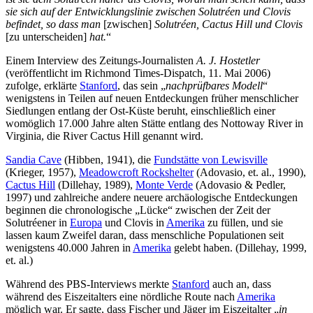
sie sich auf der Entwicklungslinie zwischen Solutréen und Clovis
befindet, so dass man
[zwischen]
Solutréen, Cactus Hill und Clovis
[zu unterscheiden]
hat.
“
Einem Interview des Zeitungs-Journalisten
A. J. Hostetler
(veröffentlicht im Richmond Times-Dispatch, 11. Mai 2006)
zufolge, erklärte
Stanford
, das sein „
nachprüfbares Modell
“
wenigstens in Teilen auf neuen Entdeckungen früher menschlicher
Siedlungen entlang der Ost-Küste beruht, einschließlich einer
womöglich 17.000 Jahre alten Stätte entlang des Nottoway River in
Virginia, die River Cactus Hill genannt wird.
Sandia Cave
(Hibben, 1941), die
Fundstätte von Lewisville
(Krieger, 1957),
Meadowcroft Rockshelter
(Adovasio, et. al., 1990),
Cactus Hill
(Dillehay, 1989),
Monte Verde
(Adovasio & Pedler,
1997) und zahlreiche andere neuere archäologische Entdeckungen
beginnen die chronologische „Lücke“ zwischen der Zeit der
Solutréener in
Europa
und Clovis in
Amerika
zu füllen, und sie
lassen kaum Zweifel daran, dass menschliche Populationen seit
wenigstens 40.000 Jahren in
Amerika
gelebt haben. (Dillehay, 1999,
et. al.)
Während des PBS-Interviews merkte
Stanford
auch an, dass
während des Eiszeitalters eine nördliche Route nach
Amerika
möglich war. Er sagte, dass Fischer und Jäger im Eiszeitalter „
in