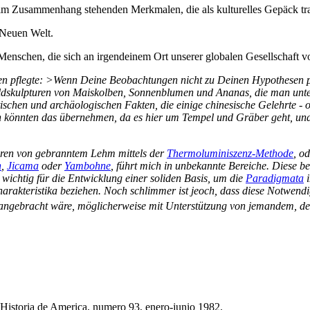
 im Zusammenhang stehenden Merkmalen, die als kulturelles Gepäck tra
 Neuen Welt.
enschen, die sich an irgendeinem Ort unserer globalen Gesellschaft v
en pflegte: >Wenn Deine Beobachtungen nicht zu Deinen Hypothesen pa
Bildskulpturen von Maiskolben, Sonnenblumen und Ananas, die man unter
istischen und archäologischen Fakten, die einige chinesische Gelehrte 
iken könnten das übernehmen, da es hier um Tempel und Gräber geht, und
eren von gebranntem Lehm mittels der
Thermoluminiszenz-Methode
, o
n
,
Jicama
oder
Yambohne
, führt mich in unbekannte Bereiche. Diese be
t wichtig für die Entwicklung einer soliden Basis, um die
Paradigmata
i
harakteristika beziehen. Noch schlimmer ist jeoch, dass diese Notwendi
 angebracht wäre, möglicherweise mit Unterstützung von jemandem, der 
: Historia de America, numero 93, enero-junio 1982.