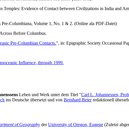
 Temples: Evidence of Contact between Civilizations in India and Am
s Pre-Columbiana, Volume 1, No. 1 & 2. (Online ala PDF-Datei)
 Across Before Columbus.
ceanic Pre-Columbian Contacts.
", in: Epigraphic Society Occasional Pa
nsoceanic Influence, through 1999.
nnenssens
Leben und Werk unter dem Titel "
Carl L. Johannessen, Prof
ich
ins Deutsche übersetzt und von
Bernhard Beier
redaktionell überar
artment of Geography
der
University of Oregon, Eugene
(Zuletzt abge