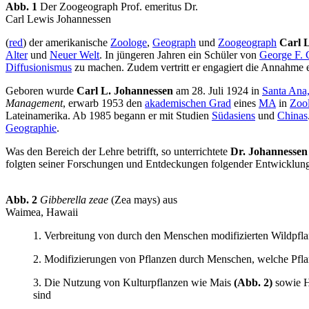
Abb. 1
Der Zoogeograph Prof. emeritus Dr.
Carl Lewis Johannessen
(
red
) der amerikanische
Zoologe
,
Geograph
und
Zoogeograph
Carl 
Alter
und
Neuer Welt
. In jüngeren Jahren ein Schüler von
George F. 
Diffusionismus
zu machen. Zudem vertritt er engagiert die Annahme 
Geboren wurde
Carl L. Johannessen
am 28. Juli 1924 in
Santa Ana,
Management
, erwarb 1953 den
akademischen Grad
eines
MA
in
Zoo
Lateinamerika. Ab 1985 begann er mit Studien
Südasiens
und
Chinas
Geographie
.
Was den Bereich der Lehre betrifft, so unterrichtete
Dr. Johannessen
folgten seiner Forschungen und Entdeckungen folgender Entwicklungs
Abb. 2
Gibberella zeae
(Zea mays) aus
Waimea, Hawaii
1. Verbreitung von durch den Menschen modifizierten Wildpfl
2. Modifizierungen von Pflanzen durch Menschen, welche Pfla
3. Die Nutzung von Kulturpflanzen wie Mais
(Abb. 2)
sowie H
sind