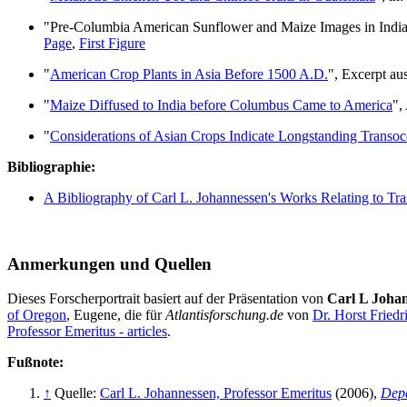
"Pre-Columbia American Sunflower and Maize Images in Indian
Page
,
First Figure
"
American Crop Plants in Asia Before 1500 A.D.
", Excerpt au
"
Maize Diffused to India before Columbus Came to America
",
"
Considerations of Asian Crops Indicate Longstanding Transo
Bibliographie:
A Bibliography of Carl L. Johannessen's Works Relating to Tra
Anmerkungen und Quellen
Dieses Forscherportrait basiert auf der Präsentation von
Carl L Joha
of Oregon
, Eugene, die für
Atlantisforschung.de
von
Dr. Horst Friedr
Professor Emeritus - articles
.
Fußnote:
↑
Quelle:
Carl L. Johannessen, Professor Emeritus
(2006),
Dep