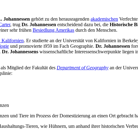
L. Johannessen
gehört zu den herausragenden
akademischen
Verfecht
Carter
, trug
Dr. Johannessen
entscheidend dazu bei, die
Historische 
einer sehr frühen
Besiedlung Amerikas
durch den Menschen.
 Kalifornien
. Er studierte an der Universität von Kalifornien in Berke
logie
und promovierte i959 im Fach Geographie.
Dr. Johannessen
fors
.
Dr. Johannessens
wissenschaftliche Interessenschwerpunkte liegen 
als Mitglied der Fakultät des
Department of Geography
an der Univers
linie:
anzen
nzen und Tiere im Prozess der Domestizierung an einen Ort gebracht 
aushaltungs-Tieren, wie Hühnern, um anhand ihrer historischen Verbr