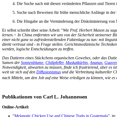
4. Die Suche nach mit diesen veränderten Pflanzen und Tieren
5. Suche nach Beweisen für frühe menschliche Anfänge in der
6. Die Hingabe an die Verminderung der Diskriminierung von M
Er selbst schreibt über seine Arbeit: "
Wie Prof. Herbert Mason zu sag
lernen.< In China entfernten wir uns von der Sicherheit steinerner 
einer nicht ganz so zufriedenstellenden Faktenlage zu tun: mit lingu
direkt vertraut sind - in Frage stellen. Gerichtsmedizinische Techn
werden, logische Entscheidungen zu treffen.
Das Datieren eines Stückchens organischen Gewebes, oder das Dati
Samen der
Sonnenblume
,
Chilipfeffer
,
Muskatkürbis
,
Ananas
,
Guave
Notwendigkeit, abwarten zu müssen, finde ich frustrierend, aber es is
weit sie sich auf den
Diffusionismus
und die Verbreitung kultureller C
nach Mitteln, um den Job auf eine Weise erledigen zu können, wie es
Publikationen von Carl L. Johannessen
Online-Artikel:
"
Melanotic Chicken Use and Chinese Traits in Guatemala
", in