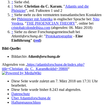
↑
Siehe ebd.
↑
Siehe:
Christian da C. Karam
, "
Atlantis und die
Phönizier
", red. Fußnoten 1 und 2
↑
Siehe mehr zu den vermuteten transatlantischen Kontakten
der
Phhönizier mit Amerika
in englischer Sprache bei:
Nito
Verdera
, "
THE PHOENICIAN THEORY
", online bei
cristobalcolondeibiza.com
(abgerufen: 06. März 2018)
↑
Siehe zu dieser Forschungsgemeinschaft bei
Atlantisforschung.de
: "
Protokartographie
- Eine
Einführung" (
red
)
Bild-Quelle:
Bildarchiv
Atlantisforschung.de
Abgerufen von „
https://atlantisforschung.de/index.php?
title=Christian_da_C._Karam&oldid=39800
“
Diese Seite wurde zuletzt am 7. März 2018 um 17:31 Uhr
bearbeitet.
Diese Seite wurde bisher 8.243 mal abgerufen.
Datenschutz
Über Atlantisforschung.de
Haftungsausschluss