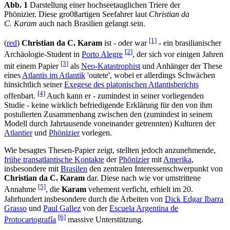
Abb. 1
Darstellung einer hochseetauglichen Triere der
Phönizier. Diese gro0ßartigen Seefahrer laut
Christian da
C. Karam
auch nach Brasilien gelangt sein.
[1]
(
red
)
Christian da C. Karam
ist - oder war
- ein brasilianischer
[2]
Archäologie-Student in
Porto Alegre
, der sich vor einigen Jahren
[3]
mit einem Papier
als
Neo-Katastrophist
und Anhänger der These
eines
Atlantis im Atlantik
'outete', wobei er allerdings Schwächen
hinsichtlich seiner
Exegese des platonischen Atlantisberichts
[4]
offenbart.
Auch kann er - zumindest in seiner vorliegenden
Studie - keine wirklich befriedigende Erklärung für den von ihm
postulierten Zusammenhang zwischen den (zumindest in seinem
Modell durch Jahrtausende voneinander getrennten) Kulturen der
Atlantier
und
Phönizier
vorlegen.
Wie besagtes Thesen-Papier zeigt, stellten jedoch anzunehmende,
frühe transatlantische Kontakte
der
Phönizier
mit
Amerika
,
insbesondere mit
Brasilen
den zentralen Interessenschwerpunkt von
Christian da C. Karam
dar. Diese nach wie vor umstrittene
[5]
Annahme
, die
Karam
vehement verficht, erhielt im 20.
Jahrhundert insbesondere durch die Arbeiten von
Dick Edgar Ibarra
Grasso
und
Paul Gallez
von der
Escuela Argentina de
[6]
Protocartografía
massive Unterstützung.