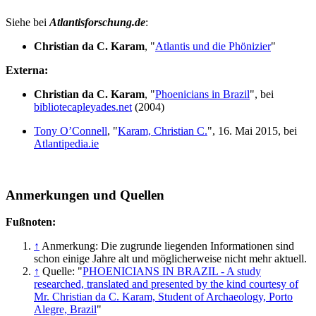
Siehe bei
Atlantisforschung.de
:
Christian da C. Karam
, "
Atlantis und die Phönizier
"
Externa:
Christian da C. Karam
, "
Phoenicians in Brazil
", bei
bibliotecapleyades.net
(2004)
Tony O’Connell
, "
Karam, Christian C.
", 16. Mai 2015, bei
Atlantipedia.ie
Anmerkungen und Quellen
Fußnoten:
↑
Anmerkung: Die zugrunde liegenden Informationen sind
schon einige Jahre alt und möglicherweise nicht mehr aktuell.
↑
Quelle: "
PHOENICIANS IN BRAZIL - A study
researched, translated and presented by the kind courtesy of
Mr. Christian da C. Karam, Student of Archaeology, Porto
Alegre, Brazil
"