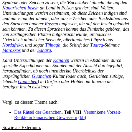
Symbole oder Zeichen zu sein, die 'Buchstaben' ähneln, die auf den
Kanarischen Inseln
an Land in Felsen graviert sind. Weitere
Untersuchungen werden bestimmen, ob diese Zeichen indigen sind
und nur einander ähneln, oder ob sie Zeichen oder Buchstaben aus
den Sprachen anderer
Rassen
umfassen, die auf den Inseln gelandet
sein könnten. Zu diesen Sprachen konnte das Punische gehören, das
von karthagischen Flotten mitgebracht wurde, archaisches
Griechisch minoischer Seeleute, altertümliches Libysch aus
Nordafrika
, und sogar
Tifinagh
, die Schrift der
Tuareg
-Stämme
Marokkos
und der
Sahara
.
Land-Untersuchungen der
Kanaren
werden in Abständen durch
spezielle Expeditionen aus Spanien mit der Absicht durchgeführt,
herauszufinden, ob noch unentdeckte Überbleibsel der
ursprünglichen
Guanchen
-Kultur (oder auch, Gerüchten zufolge,
lebende
Guanchen
) in Dörfern oder Höhlen im Inneren der
bergigen Inseln existieren.
"
Vergl. zu diesem Thema auch:
Das Rätsel der Guanchen
,
Teil VIII
,
Versunkene Vorzeit-
Relikte in kanarischen Gewässern
(
bb
)
Sowie als Externum: