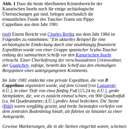
Abb. 1
Dass die heute überfluteten Küstenbereiche der
Kanarischen Inseln noch für einige archäologische
Überraschungen gut sind, belegen anschaulich die
erstaunlichen Funde des Taucher-Teams um Pippo
Cappellano aus dem Jahr 1981
(
red
) Einem Bericht von
Charles Berlitz
aus dem Jahr 1984 ist
Folgendes zu entnehmen: "
Ein aktuelles Beispiel für eine
archäologische Entdeckung durch eine unabhängig finanzierte
Expedition wurde von einer Gruppe spanischer Scuba-Taucher
entlang des submarinen Schelfs vor den
Kanarischen Inseln
erbracht. Einer Überlieferung der verschwundenen Ureinwohner,
der
Guanchen
, zufolge, besteht das Schelf aus den ehemaligen
Bergspitzen eines untergegangenen Kontinents.
Im Jahr 1981 entdeckte eine private Expedition, die von
P.
Cappellano
organisiert wurde, auf dem Grund
[vor
Lanzarote
;
d.Ü.]
, in einer Tiefe von etwa fünfzig Fuß
[15,24 m; d.Ü.]
, große
Steinplatten, die, wie es zunächt einmal schien, ein 900 Quadratfuß
[ca. 84 Quadreatmeter; d.Ü.]
großes Areal bedeckten. Die Steine
(
Bild
)
​​waren sorgfältig gesetzt, und breite Steinstufen verliefen von
dem zentralen Bodenbelag hinab, als führten sie hinunter zu einer
Anlegestelle.
Gewisse Markierungen, die in die Steinen eingeritzt waren, scheinen