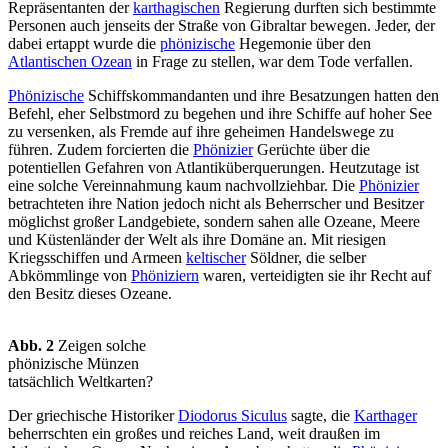
Repräsentanten der
karthagischen
Regierung durften sich bestimmte
Personen auch jenseits der Straße von Gibraltar bewegen. Jeder, der
dabei ertappt wurde die
phönizische
Hegemonie über den
Atlantischen Ozean
in Frage zu stellen, war dem Tode verfallen.
Phönizische
Schiffskommandanten und ihre Besatzungen hatten den
Befehl, eher Selbstmord zu begehen und ihre Schiffe auf hoher See
zu versenken, als Fremde auf ihre geheimen Handelswege zu
führen. Zudem forcierten die
Phönizier
Gerüchte über die
potentiellen Gefahren von Atlantiküberquerungen. Heutzutage ist
eine solche Vereinnahmung kaum nachvollziehbar. Die
Phönizier
betrachteten ihre Nation jedoch nicht als Beherrscher und Besitzer
möglichst großer Landgebiete, sondern sahen alle Ozeane, Meere
und Küstenländer der Welt als ihre Domäne an. Mit riesigen
Kriegsschiffen und Armeen
keltischer
Söldner, die selber
Abkömmlinge von
Phöniziern
waren, verteidigten sie ihr Recht auf
den Besitz dieses Ozeane.
Abb. 2
Zeigen solche
phönizische Münzen
tatsächlich Weltkarten?
Der griechische Historiker
Diodorus Siculus
sagte, die
Karthager
beherrschten ein großes und reiches Land, weit draußen im