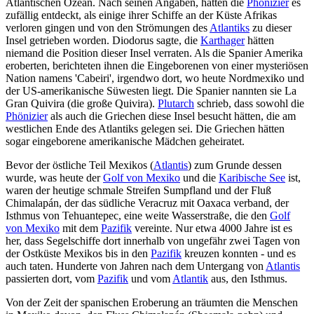
Atlantischen Ozean. Nach seinen Angaben, hatten die
Phönizier
es
zufällig entdeckt, als einige ihrer Schiffe an der Küste Afrikas
verloren gingen und von den Strömungen des
Atlantiks
zu dieser
Insel getrieben worden. Diodorus sagte, die
Karthager
hätten
niemand die Position dieser Insel verraten. Als die Spanier Amerika
eroberten, berichteten ihnen die Eingeborenen von einer mysteriösen
Nation namens 'Cabeiri', irgendwo dort, wo heute Nordmexiko und
der US-amerikanische Süwesten liegt. Die Spanier nannten sie La
Gran Quivira (die große Quivira).
Plutarch
schrieb, dass sowohl die
Phönizier
als auch die Griechen diese Insel besucht hätten, die am
westlichen Ende des Atlantiks gelegen sei. Die Griechen hätten
sogar eingeborene amerikanische Mädchen geheiratet.
Bevor der östliche Teil Mexikos (
Atlantis
) zum Grunde dessen
wurde, was heute der
Golf von Mexiko
und die
Karibische See
ist,
waren der heutige schmale Streifen Sumpfland und der Fluß
Chimalapán, der das südliche Veracruz mit Oaxaca verband, der
Isthmus von Tehuantepec, eine weite Wasserstraße, die den
Golf
von Mexiko
mit dem
Pazifik
vereinte. Nur etwa 4000 Jahre ist es
her, dass Segelschiffe dort innerhalb von ungefähr zwei Tagen von
der Ostküste Mexikos bis in den
Pazifik
kreuzen konnten - und es
auch taten. Hunderte von Jahren nach dem Untergang von
Atlantis
passierten dort, vom
Pazifik
und vom
Atlantik
aus, den Isthmus.
Von der Zeit der spanischen Eroberung an träumten die Menschen