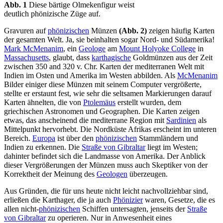
Abb. 1
Diese bärtige Olmekenfigur weist
deutlich phönizische Züge auf.
Gravuren auf
phönizischen
Münzen
(Abb. 2)
zeigen häufig Karten
der gesamten Welt. Ja, sie beinhalten sogar Nord- und Südamerika!
Mark McMenanim
, ein
Geologe
am
Mount Holyoke College
in
Massachusetts
, glaubt, dass
karthagische
Goldmünzen aus der Zeit
zwischen 350 and 320 v. Chr. Karten der mediterranen Welt mit
Indien im Osten und Amerika im Westen abbilden. Als
McMenanim
Bilder einiger diese Münzen mit seinem Computer vergrößerte,
stellte er erstaunt fest, wie sehr die seltsamen Markierungen darauf
Karten ähnelten, die von
Ptolemäus
erstellt wurden, dem
griechischen Astronomen und Geographen. Die Karten zeigen
etwas, das anscheinend die mediterrane Region mit
Sardinien
als
Mittelpunkt hervorhebt. Die Nordküste Afrikas erscheint im unteren
Bereich.
Europa
ist über den
phönizischen
Stammländern und
Indien zu erkennen. Die
Straße von Gibraltar
liegt im Westen;
dahinter befindet sich die Landmasse von Amerika. Der Anblick
dieser Vergrößerungen der Münzen muss auch Skeptiker von der
Korrektheit der Meinung des
Geologen
überzeugen.
Aus Gründen, die für uns heute nicht leicht nachvollziehbar sind,
erließen die Karthager, die ja auch
Phönizier
waren, Gesetze, die es
allen nicht-
phönizischen
Schiffen untersagten, jenseits der
Straße
von Gibraltar
zu operieren. Nur in Anwesenheit eines