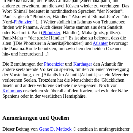
in Mexiko davon, den Fluss Chimalapán (Sheemala-pahn) und
andere zu erweitern, um die zwei Küsten wieder zu vereinigen. Das
Wort 'Shimal' bedeutet in nordindischen Sprachen “der Norden”;
'Pan' ist gleich “Phönizier; Händler.” Also wird 'Shimal-Pan' zu “der
Nord-
Phönizier
.” [...] Weiter südlich im Isthmus von Tehuantepec
finden wir Panama. Auch dieser Name stammt aus dem Sanskrit
oder Kashmiri: Pani (
Phönizier
; Händler); Maha (groß; größer).
Pani-Maha = “der große Händler ” Es ist also zu belegen, dass die
alten [[Die Phönizier in Amerika|Phönizier] und
Atlanter
bevorzugt
die Panama-Route benutzten, um zwischen den beiden Ozeanen
hin- und herzureisen.[...]
Die Bemühungen der
Phoenizier
und
Karthager
den Atlantik für
andere seefahrende Völker zu sperren, führten zu einer Verewigung
der Vorstellung, der [[Atlantis im Atlantik|Atlantik] sei ein Meer der
verlorenen Seelen. Trotzdem hat die Menschheit die 'Glücklichen
Inseln und andere verlorene Gebiete nie vergessen. Noch vor
Kolumbus
erscheinen sie überall auf den Karten, sei es in der Nähe
Spaniens oder in der westlichen Hemisphäre.
Anmerkungen und Quellen
Dieser Beitrag von
Gene D. Matlock
© erschien in umfangreicherer