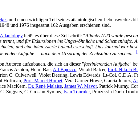
ykes
und einen wichtigen Teil seines atlantologischen Lebenswerkes bi
1948 und 1976 insgesamt 162 Ausgaben erschienen sind.
 Atlantology
heißt es über diese Zeitschrift: "
Atlantis (AT) wurde gescha
rie trennt, und für Exkursionen ins Ungewöhnliche und Schemenhafte. A
bieten, und eine interessierte Laien-Leserschaft. Das Journal war bestr
[
zinierenden Aufgabe — nach dem Ursprung der Zivilisation zu suchen.
"
n Autoren aufzubauen, die sich an dieser "
faszinierenden Aufgabe
" be
 Francis Ashton, Henri Bac,
Alf Bajocco
, Witold Balcer,
Prof. Nikola B
Marion C. Culverwell, Violet Deering, Lewis Edwards, Lt-Col. C.D.A. 
ul Hoffman,
Prof. Marcel Homet
, Vera Garner Howe, Garcia Juarez,
Ar
Alice MacKern,
Dr. René Malaise
,
James W. Mavor
, Patrick Murray, Co
L.C. Suggars, C. Croslan Symms,
Ivan Tournier
, Prinzessin Daria Troub