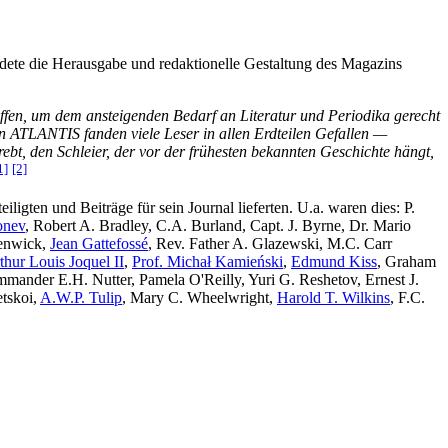
ldete die Herausgabe und redaktionelle Gestaltung des Magazins
ffen, um dem ansteigenden Bedarf an Literatur und Periodika gerecht
n ATLANTIS fanden viele Leser in allen Erdteilen Gefallen —
ebt, den Schleier, der vor der frühesten bekannten Geschichte hängt,
1]
[2]
teiligten und Beiträge für sein Journal lieferten. U.a. waren dies: P.
onev
, Robert A. Bradley, C.A. Burland, Capt. J. Byrne, Dr. Mario
Fenwick,
Jean Gattefossé
, Rev. Father A. Glazewski, M.C. Carr
thur Louis Joquel II
,
Prof. Michał Kamieński
,
Edmund Kiss
, Graham
mmander E.H. Nutter, Pamela O'Reilly, Yuri G. Reshetov, Ernest J.
etskoi,
A.W.P. Tulip
, Mary C. Wheelwright,
Harold T. Wilkins
, F.C.