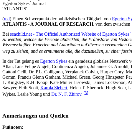
Egerton Sykes´ Journal
'ATLANTIS'.
(
red
) Einen Schwerpunkt der publizistischen Tätigkeit von
Egerton S
ATLANTIS - A JOURNAL OF RESEARCH
, von dem zwischen 
Bei
seachild.net - The Official Authorized Website of Egerton Sykes´
zu werden, welche die Periode abdeckten, die Prähistorie von Histo
Wissenschaftler, Experten und Autoritäten auf diversen verwandten Ge
weg zu ziehen, und es ermunterte alle, die dazustießen, zu einer fas
In der Tat gelang es
Egerton Sykes
ein geradezu globales Netzwerk vo
Allan, Luis Felipe Angell, Continenza Angelo, Johannes G. Arnoldt,
Gattoni Celli, Dr. P.L. Collignon, Verplanck Colvin, Harper Cory, 
Gomm, Francis Glenn Graham, Michael Green, Georg Hinzpeter, Pa
T. Kingsley, K.H. Koop. Kate Muller Lisowski, James Lockwood, 
Sawyer, Firth Scott,
Karola Siebert
, Helen T. Sherlock. Hugh Soar, 
[3]
Wykes, Leslie Young und
Dr. N. F. Zhirov
.
Anmerkungen und Quellen
Fußnoten: