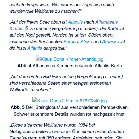
nächste Frage ware: Wer war in der Lage eine solch
wundervolle Weltkarte zu machen?
“
„
Auf der linken Seite oben ist
Atlantis
nach
Athanasius
Kircher
zu sehen (Vergrößerung s. unten), die Karte ist
auf den Kopf gestellt, Norden ist unten, Süden oben;
zwischen den Kontinenten
Europa
,
Afrika
und
Amerika
ist
die Insel
Atlantis
dargestellt.
“
Abb. 4
Athanasius Kirchers bekannte Atlantis-Karte
„
Auf dem ersten Bild links unten (Vergrößerung s. unten)
sind verschiedene Seiten einer riesigen steinernen
Weltkarte zu sehen:
“
Abb. 5
Der 'Steinglobus' aus verschiedenen Perspektiven.
Schwer erkennbare Details wurden rot nachgezeichnet.
„
Diese steinerne Weltkarte wurde 1984 bei
Goldgräberarbeiten in
Ecuador
in einem unterirdischen
Tunnelsystem mit 350 anderen Artefakten gefunden. Sie