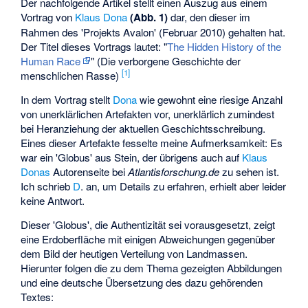
Der nachfolgende Artikel stellt einen Auszug aus einem
Vortrag von
Klaus Dona
(Abb. 1)
dar, den dieser im
Rahmen des 'Projekts Avalon' (Februar 2010) gehalten hat.
Der Titel dieses Vortrags lautet: "
The Hidden History of the
Human Race
" (Die verborgene Geschichte der
[1]
menschlichen Rasse)
In dem Vortrag stellt
Dona
wie gewohnt eine riesige Anzahl
von unerklärlichen Artefakten vor, unerklärlich zumindest
bei Heranziehung der aktuellen Geschichtsschreibung.
Eines dieser Artefakte fesselte meine Aufmerksamkeit: Es
war ein 'Globus' aus Stein, der übrigens auch auf
Klaus
Donas
Autorenseite bei
Atlantisforschung.de
zu sehen ist.
Ich schrieb
D
. an, um Details zu erfahren, erhielt aber leider
keine Antwort.
Dieser 'Globus', die Authentizität sei vorausgesetzt, zeigt
eine Erdoberfläche mit einigen Abweichungen gegenüber
dem Bild der heutigen Verteilung von Landmassen.
Hierunter folgen die zu dem Thema gezeigten Abbildungen
und eine deutsche Übersetzung des dazu gehörenden
Textes: