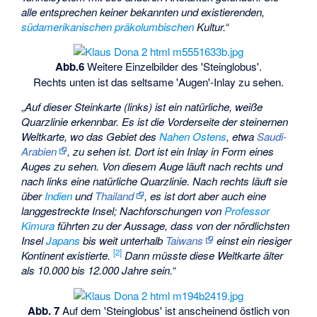
alle entsprechen keiner bekannten und existierenden,
südamerikanischen
präkolumbischen
Kultur.
“
Abb.6
Weitere Einzelbilder des 'Steinglobus'.
Rechts unten ist das seltsame 'Augen'-Inlay zu sehen.
„
Auf dieser Steinkarte (links) ist ein natürliche, weiße
Quarzlinie erkennbar. Es ist die Vorderseite der steinernen
Weltkarte, wo das Gebiet des
Nahen Ostens
, etwa
Saudi-
Arabien
, zu sehen ist. Dort ist ein Inlay in Form eines
Auges zu sehen. Von diesem Auge läuft nach rechts und
nach links eine natürliche Quarzlinie. Nach rechts läuft sie
über
Indien
und
Thailand
, es ist dort aber auch eine
langgestreckte Insel; Nachforschungen von
Professor
Kimura
führten zu der Aussage, dass von der nördlichsten
Insel
Japans
bis weit unterhalb
Taiwans
einst ein riesiger
[2]
Kontinent existierte.
Dann müsste diese Weltkarte älter
als 10.000 bis 12.000 Jahre sein.
“
Abb. 7
Auf dem 'Steinglobus' ist anscheinend östlich von