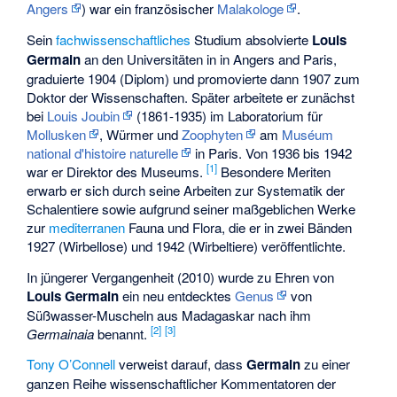
Angers
) war ein französischer
Malakologe
.
Sein
fachwissenschaftliches
Studium absolvierte
Louis
Germain
an den Universitäten in in Angers and Paris,
graduierte 1904 (Diplom) und promovierte dann 1907 zum
Doktor der Wissenschaften. Später arbeitete er zunächst
bei
Louis Joubin
(1861-1935) im Laboratorium für
Mollusken
, Würmer und
Zoophyten
am
Muséum
national d'histoire naturelle
in Paris. Von 1936 bis 1942
[1]
war er Direktor des Museums.
Besondere Meriten
erwarb er sich durch seine Arbeiten zur Systematik der
Schalentiere sowie aufgrund seiner maßgeblichen Werke
zur
mediterranen
Fauna und Flora, die er in zwei Bänden
1927 (Wirbellose) und 1942 (Wirbeltiere) veröffentlichte.
In jüngerer Vergangenheit (2010) wurde zu Ehren von
Louis Germain
ein neu entdecktes
Genus
von
Süßwasser-Muscheln aus Madagaskar nach ihm
[2]
[3]
Germainaia
benannt.
Tony O’Connell
verweist darauf, dass
Germain
zu einer
ganzen Reihe wissenschaftlicher Kommentatoren der