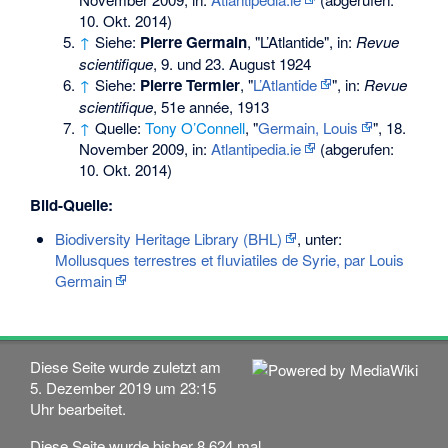
10. Okt. 2014)
↑
Siehe:
Pierre Germain
, "L’Atlantide", in:
Revue
scientifique
, 9. und 23. August 1924
↑
Siehe:
Pierre Termier
, "
L’Atlantide
", in:
Revue
scientifique
, 51e année, 1913
↑
Quelle:
Tony O’Connell
, "
Germain, Louis
", 18.
November 2009, in:
Atlantipedia.ie
(abgerufen:
10. Okt. 2014)
Bild-Quelle:
Biodiversity Heritage Library (BHL)
, unter:
Mollusques terrestres et fluviatiles de Syrie, par Louis
Germain
Diese Seite wurde zuletzt am
5. Dezember 2019 um 23:15
Uhr bearbeitet.
Diese Seite wurde bisher 8.624 mal