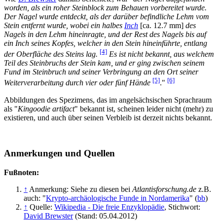
worden, als ein roher Steinblock zum Behauen vorbereitet wurde.
Der Nagel wurde entdeckt, als der darüber befindliche Lehm vom
Stein entfernt wurde, wobei ein halbes
Inch
[ca. 12.7 mm]
des
Nagels in den Lehm hineinragte, und der Rest des Nagels bis auf
ein Inch seines Kopfes, welcher in den Stein hineinführte, entlang
[4]
der Oberfläche des Steins lag.
Es ist nicht bekannt, aus welchem
Teil des Steinbruchs der Stein kam, und er ging zwischen seinem
Fund im Steinbruch und seiner Verbringung an den Ort seiner
[5]
[6]
Weiterverarbeitung durch vier oder fünf Hände
."
Abbildungen des Spezimens, das im angelsächsischen Sprachraum
als "
Kingoodie artifact
" bekannt ist, scheinen leider nicht (mehr) zu
existieren, und auch über seinen Verbleib ist derzeit nichts bekannt.
Anmerkungen und Quellen
Fußnoten:
↑
Anmerkung: Siehe zu diesen bei
Atlantisforschung.de
z.B.
auch: "
Krypto-archäologische Funde in Nordamerika
" (
bb
)
↑
Quelle:
Wikipedia - Die freie Enzyklopädie
, Stichwort:
David Brewster
(Stand: 05.04.2012)