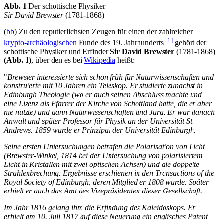
Abb. 1
Der schottische Physiker
Sir David Brewster
(1781-1868)
(
bb
) Zu den reputierlichsten Zeugen für einen der zahlreichen
[1]
krypto-archäologischen
Funde des 19. Jahrhunderts
gehört der
schottische Physiker und Erfinder
Sir David Brewster
(1781-1868)
(Abb. 1)
, über den es bei
Wikipedia
heißt:
"
Brewster interessierte sich schon früh für Naturwissenschaften und
konstruierte mit 10 Jahren ein Teleskop. Er studierte zunächst in
Edinburgh Theologie (wo er auch seinen Abschluss machte und
eine Lizenz als Pfarrer der Kirche von Schottland hatte, die er aber
nie nutzte) und dann Naturwissenschaften und Jura. Er war danach
Anwalt und später Professor für Physik an der Universität St.
Andrews. 1859 wurde er Prinzipal der Universität Edinburgh.
Seine ersten Untersuchungen betrafen die Polarisation von Licht
(Brewster-Winkel, 1814 bei der Untersuchung von polarisiertem
Licht in Kristallen mit zwei optischen Achsen) und die doppelte
Strahlenbrechung. Ergebnisse erschienen in den Transactions of the
Royal Society of Edinburgh, deren Mitglied er 1808 wurde. Später
erhielt er auch das Amt des Vizepräsidenten dieser Gesellschaft.
Im Jahr 1816 gelang ihm die Erfindung des Kaleidoskops. Er
erhielt am 10. Juli 1817 auf diese Neuerung ein englisches Patent