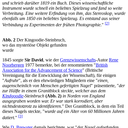
und schrieb darüber 1819 ein Buch. Dieses wissenschaftliche
Instrument wurde schnell ein beliebtes Spielzeug und fand so weite
Verbreitung. Eine weitere Erfindung von ihm, das Stereoskop, wurde
ebenfalls um 1850 ein beliebtes Spielzeug. Es entstand aus seiner
[2]
Verbindung zu Experimenten der frühen Photographie.
"
Abb. 2
Der Kingoodie-Steinbruch,
wo das mysteriöse Objekt gefunden
wurde
1845 sorgte
Sir David
, wie der
Grenzwissenschafts
-Autor
Rene
Noorbergen
1977 bemerkte, bei der renommierten "
British
Association for the Advancement of Science
" (Britische
Vereinigung für die Entwicklung der Wissenschaft), für einigen
"
Aufruhr
", als er den ehrwürdigen Mitgliedern eine "
einen,
augenscheinlich von Menschen gefertigten Nagel
" präsentierte, "
der
zur Hälfte in einem Granitblock steckte, welcher aus dem
Kindgoodie
-Steinbruch
(Abb. 2)
in Norden von England
ausgegraben worden war. Er war stark korrodiert, aber
nichtsdestotzrotz zu identifizieren.
" Der Granitblock, in dem ein Teil
dieses Nagels steckte, "
wurde auf ein Alter von 60 Millionen Jahren
[3]
datiert.
"
Wie
D. Brewster
damals berichtete, war "
der Nagel aufgefunden