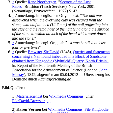
↑
Quelle:
Rene Noorbergen
, "
Sectrets of the Lost
Races
",Brushton (Teach Services), New York, 2001
(Neuauflage, Erstveröffentl.: 1977) S. 43
↑
Anmerkung: Im englischen Originaltext: "
The nail was
discovered when the overlying clay was cleared from the
stone, with half an inch (12.7 mm) of the nail projecting into
the clay and the remainder of the nail lying along the surface
of the stone to within an inch of the head which went down
into the stone.
"
↑
Anmerkung: Im engl. Original: "
...it was handled at least
four or five times
"
↑
Quelle:
Brewster, Sir David
(1845),
Queries and Statements
concerning a Nail found imbedded in a Block of Sandstone
obtained from Kingoodie (Mylnfield) Quarry, North Britain"
,
in: Report of the Fourteenth Meeting of the British
Association for the Advancement of Science (London (
John
Murray
), 1845; abgerufen am 05.04.2012 --- Übersetzung ins
Deutsche durch
Atlantisforschung.de
Bild-Quellen:
1)
Materialscientist
bei
Wikimedia Commons
, unter:
File:David-Brewster.jpg
2)
Karen Vernon
bei
Wikimedia Commons
,
File:Kingoodie