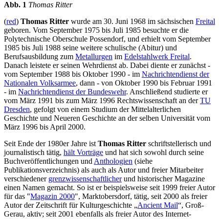
Abb. 1
Thomas Ritter
(
red
)
Thomas Ritter
wurde am 30. Juni 1968 im sächsischen
Freital
geboren. Vom September 1975 bis Juli 1985 besuchte er die
Polytechnische Oberschule Possendorf, und erhielt vom September
1985 bis Juli 1988 seine weitere schulische (Abitur) und
Berufsausbildung zum
Metallurgen
im
Edelstahlwerk Freital
.
Danach leistete er seinen Wehrdienst ab. Dabei diente er zunächst -
vom September 1988 bis Oktober 1990 - im
Nachrichtendienst der
Nationalen Volksarmee
, dann - von Oktober 1990 bis Februar 1991
- im
Nachrichtendienst der Bundeswehr
. Anschließend studierte er
vom März 1991 bis zum März 1996 Rechtswissenschaft an der
TU
Dresden
, gefolgt von einem Studium der Mittelalterlichen
Geschichte und Neueren Geschichte an der selben Universität vom
März 1996 bis April 2000.
Seit Ende der 1980er Jahre ist
Thomas Ritter
schriftstellerisch und
journalistisch tätig,
hält Vorträge
und hat sich sowohl durch seine
Buchveröffentlichungen und
Anthologien
(siehe
Publikationsverzeichnis) als auch als Autor und freier Mitarbeiter
verschiedener
grenzwissenschaftlicher
und historischer Magazine
einen Namen gemacht. So ist er beispielsweise seit 1999 freier Autor
für das "
Magazin 2000
", Marktobersdorf, tätig, seit 2000 als freier
Autor der Zeitschrift für Kulturgeschichte „
Ancient Mail
“, Groß-
Gerau, aktiv; seit 2001 ebenfalls als freier Autor des Internet-