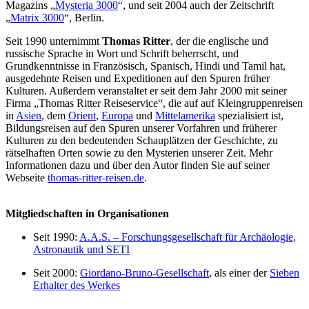
Magazins „
Mysteria 3000
“, und seit 2004 auch der Zeitschrift
„
Matrix 3000
“, Berlin.
Seit 1990 unternimmt
Thomas Ritter
, der die englische und
russische Sprache in Wort und Schrift beherrscht, und
Grundkenntnisse in Französisch, Spanisch, Hindi und Tamil hat,
ausgedehnte Reisen und Expeditionen auf den Spuren früher
Kulturen. Außerdem veranstaltet er seit dem Jahr 2000 mit seiner
Firma „Thomas Ritter Reiseservice“, die auf auf Kleingruppenreisen
in
Asien
, dem
Orient
,
Europa
und
Mittelamerika
spezialisiert ist,
Bildungsreisen auf den Spuren unserer Vorfahren und früherer
Kulturen zu den bedeutenden Schauplätzen der Geschichte, zu
rätselhaften Orten sowie zu den Mysterien unserer Zeit. Mehr
Informationen dazu und über den Autor finden Sie auf seiner
Webseite
thomas-ritter-reisen.de
.
Mitgliedschaften in Organisationen
Seit 1990:
A.A.S. – Forschungsgesellschaft für Archäologie,
Astronautik und SETI
Seit 2000:
Giordano-Bruno-Gesellschaft
, als einer der
Sieben
Erhalter des Werkes