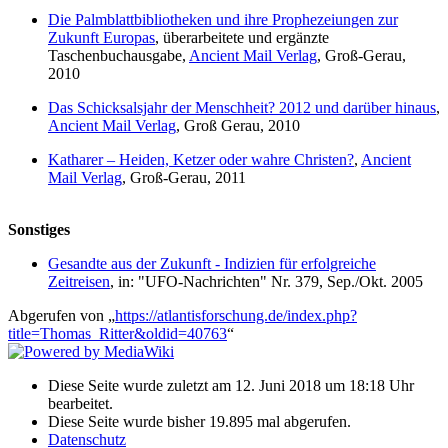
Die Palmblattbibliotheken und ihre Prophezeiungen zur
Zukunft Europas
, überarbeitete und ergänzte
Taschenbuchausgabe,
Ancient Mail Verlag
, Groß-Gerau,
2010
Das Schicksalsjahr der Menschheit? 2012 und darüber hinaus
,
Ancient Mail Verlag
, Groß Gerau, 2010
Katharer – Heiden, Ketzer oder wahre Christen?
,
Ancient
Mail Verlag
, Groß-Gerau, 2011
Sonstiges
Gesandte aus der Zukunft - Indizien für erfolgreiche
Zeitreisen
, in: "UFO-Nachrichten" Nr. 379, Sep./Okt. 2005
Abgerufen von „
https://atlantisforschung.de/index.php?
title=Thomas_Ritter&oldid=40763
“
Diese Seite wurde zuletzt am 12. Juni 2018 um 18:18 Uhr
bearbeitet.
Diese Seite wurde bisher 19.895 mal abgerufen.
Datenschutz