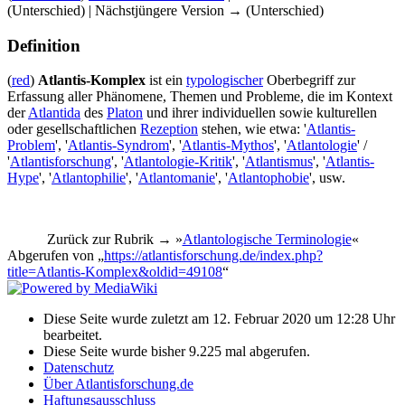
(Unterschied) | Nächstjüngere Version → (Unterschied)
Definition
(
red
)
Atlantis-Komplex
ist ein
typologischer
Oberbegriff zur
Erfassung aller Phänomene, Themen und Probleme, die im Kontext
der
Atlantida
des
Platon
und ihrer individuellen sowie kulturellen
oder gesellschaftlichen
Rezeption
stehen, wie etwa: '
Atlantis-
Problem
', '
Atlantis-Syndrom
', '
Atlantis-Mythos
', '
Atlantologie
' /
'
Atlantisforschung
', '
Atlantologie-Kritik
', '
Atlantismus
', '
Atlantis-
Hype
', '
Atlantophilie
', '
Atlantomanie
', '
Atlantophobie
', usw.
Zurück zur Rubrik → »
Atlantologische Terminologie
«
Abgerufen von „
https://atlantisforschung.de/index.php?
title=Atlantis-Komplex&oldid=49108
“
Diese Seite wurde zuletzt am 12. Februar 2020 um 12:28 Uhr
bearbeitet.
Diese Seite wurde bisher 9.225 mal abgerufen.
Datenschutz
Über Atlantisforschung.de
Haftungsausschluss