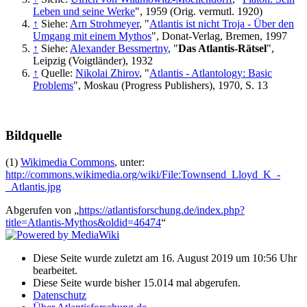
Leben und seine Werke
", 1959 (Orig. vermutl. 1920)
↑
Siehe:
Arn Strohmeyer
, "
Atlantis ist nicht Troja - Über den
Umgang mit einem Mythos
", Donat-Verlag, Bremen, 1997
↑
Siehe:
Alexander Bessmertny
, "
Das Atlantis-Rätsel
",
Leipzig (Voigtländer), 1932
↑
Quelle:
Nikolai Zhirov
, "
Atlantis - Atlantology: Basic
Problems
", Moskau (Progress Publishers), 1970, S. 13
Bildquelle
(1)
Wikimedia Commons
, unter:
http://commons.wikimedia.org/wiki/File:Townsend_Lloyd_K_-
_Atlantis.jpg
Abgerufen von „
https://atlantisforschung.de/index.php?
title=Atlantis-Mythos&oldid=46474
“
Diese Seite wurde zuletzt am 16. August 2019 um 10:56 Uhr
bearbeitet.
Diese Seite wurde bisher 15.014 mal abgerufen.
Datenschutz