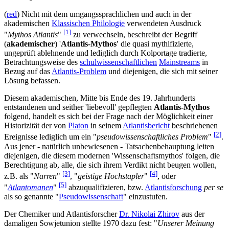
(
red
) Nicht mit dem umgangssprachlichen und auch in der
akademischen
Klassischen Philologie
verwendeten Ausdruck
[1]
"
Mythos Atlantis
"
zu verwechseln, beschreibt der Begriff
(
akademischer
) '
Atlantis-Mythos'
die quasi mythifizierte,
ungeprüft ablehnende und lediglich durch Kolportage tradierte,
Betrachtungsweise des
schulwissenschaftlichen
Mainstreams
in
Bezug auf das
Atlantis-Problem
und diejenigen, die sich mit seiner
Lösung befassen.
Diesem akademischen, Mitte bis Ende des 19. Jahrhunderts
entstandenen und seither 'liebevoll' gepflegten
Atlantis-Mythos
folgend, handelt es sich bei der Frage nach der Möglichkeit einer
Historizität der von
Platon
in seinem
Atlantisbericht
beschriebenen
[2]
Ereignisse lediglich um ein "
pseudowissenschaftliches Problem
"
.
Aus jener - natürlich unbewiesenen - Tatsachenbehauptung leiten
diejenigen, die diesem modernen 'Wissenschaftsmythos' folgen, die
Berechtigung ab, alle, die sich ihrem Verdikt nicht beugen wollen,
[3]
[4]
z.B. als "
Narren
"
, "
geistige Hochstapler
"
, oder
[5]
"
Atlantomanen
"
abzuqualifizieren, bzw.
Atlantisforschung
per se
als so genannte "
Pseudowissenschaft
" einzustufen.
Der Chemiker und Atlantisforscher
Dr. Nikolai Zhirov
aus der
damaligen Sowjetunion stellte 1970 dazu fest: "
Unserer Meinung