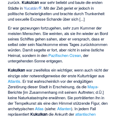
zurück.
Kukulcan
war sehr beliebt und baute die ersten
Städte in
Yucatán
. Mit der Zeit geriet er jedoch in
politische Schwierigkeiten und brachte durch Trunkenheit
und sexuelle Exzesse Schande über sich [...]
Er war gezwungen fortzugehen, sehr zum Kummer der
meisten Menschen. Sie weinten, als sie ihn wieder an Bord
seines Schiffes gehen sahen, aber er versprach, dass er
selbst oder sein Nachkomme eines Tages zurückkommen
würden. Damit segelte er fort, aber nicht in seine östliche
Heimat, sondern in den
Pazifischen Ozean
, der
untergehenden Sonne entgegen.
Kukulkan
war zweifellos ein wichtiger, wenn auch nicht der
einzige oder notwendigerweise der erste Kulturträger aus
Atlantis
. Er trat wahrscheinlich vor der endgültigen
Zerstörung dieser Stadt in Erscheinung, da die
Maya
-
Berichte [im Zusammenhang mit seinem Auftreten; d.Ü.]
keine Naturkatastrophe erwähnen. Sie porträtierten ihn in
der Tempelkunst als eine den Himmel stützende Figur, den
archetypischen
Atlas
(siehe:
Atlanten
). In jedem Fall
repräsentiert
Kukulkan
die Ankunft der
atlantischen