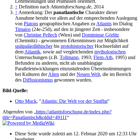
Lehrmeinungen und Prämissen orientiert.
↑
Definition nach
Atlantisforschung.de
, 2014
↑
Anmerkung: Der
panatlantische
Charakter dieser
Annahme beruht vor allem auf der entsprechenden Auslegung
von
Platons
geographischen Angaben zu
Atlantis
im Dialog
Timaios
(24e-25d), auf den in jüngerer Zeit - insbesondere
von
Christine Pellech
(Wien) und
Dominique Görlitz
(Chemnitz) - gewonnenen Erkenntnissen zur Möglichkeit
spätpaläollithischer
bis
protohistorischer
Hochseefahrt auf
dem
Atlantik
, sowie auf vergleichenden
mythologischen
Untersuchungen (z.B.
Tollmann
, 1993;
Flem-Ath
, 1995) und
Befunden zu anderen, nicht als unabhängige
Parallelentwicklungen einzustufenden Übereinstimmungen
bei Kulturen der
Alten
und der
Neuen Welt
, die im Bereich
des
Diffusionismus
gewonnen wurden.
Bild-Quelle:
Otto Muck
, "
Atlantis: Die Welt vor der Sintflut
"
Abgerufen von „
https://atlantisforschung.de/index.php?
title=Panatlantisch&oldid=49111
“
Diese Seite wurde zuletzt am 12. Februar 2020 um 12:33 Uhr
bearbeitet.