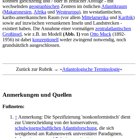
könnten gleichzeitig und / oder in zeitlicher Abfolge - mit
wechselnden
geographischen
Zentren im östlichen
Atlantikraum
(
Makaronesien
,
Afrika
und
Westeuropa
), im westatlantischen,
karibo-amerikanischen Raum (vor allem
Mittelamerika
und
Karibik
)
sowie auf inzwischen versunkenen Inseln und Landstrecken -
existiert haben. Die Annahme einer vormaligen
zentralatlantischen
Großinsel
, wie z.B. im Modell
(Abb. 1)
von
Otto Muck
(1892-
1956) ist dabei
konzeptionell
weder zwingend notwendig, noch
grundsätzlich ausgeschlossen.
Zurück zur Rubrik → »
Atlantologische Terminologie
«
Anmerkungen und Quellen
Fußnoten:
↑
Anmerkung: Die Spezifizierung 'nonkonformistisch' dient
zur Unterscheidung von der konservativen,
schulwissenschaftlichen
Atlantisforschung
, die sich
weitgehend am Rahmenwerk universitärer Paradigmen,