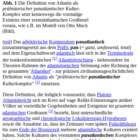
Abb. 1
Die Definition von Atlantis als
prähistorischer panatlantischer Kultur-
Komplex
setzt keineswegs die vormalige
Existenz einer zentralatlantischen Großinsel
voraus, wie z.B. im Modell von Otto Muck
(Bild).
(
red
) Das
adjektivische
Kompositum
panatlantisch
(zusammengesetzt aus dem
Präfix
pan
(=
ganz
,
umfassend
,
total
)
und dem Eigenschaftswort
atlantisch
lässt sich in der
Terminologie
[1]
der nonkonformistischen
Atlantisforschung
- insbesondere im
Theorien-Rahmen der
atlantologischen
Strömung oder Richtung der
so genannten '
Atlantiker
' - zur präzisen zivilisationsgeschichtlichen
Definition von
Atlantis
als "
prähistorischer
panatlantischer
[2]
Kulturkomplex
"
einsetzen.
Diese Definition, die lediglich voraussetzt, dass
Platons
Atlantisbericht
sich im Kern auf vage Relikt-Erinnerungen antiker
Völker an vorzeitliche Gegebenheiten und Ereignisse im
gesamten
[3]
atlantischen
Großraum
bezieht, lässt unterschiedliche
geographische
und
chronologische
Lokalisierungs-Hypothesen
sowie die Annahme zu, dass im Zeitraum vom späten
Paläolithikum
bis zum
Ende der Bronzezeit
mehrere
atlantidische
Kulturen existiert
haben. Solche Kulturen des vermuteten
panatlantischen
Komplexes