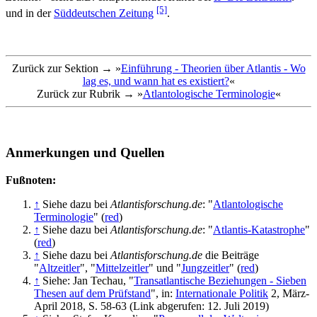
[5]
und in der
Süddeutschen Zeitung
.
Zurück zur Sektion → »
Einführung - Theorien über Atlantis - Wo
lag es, und wann hat es existiert?
«
Zurück zur Rubrik → »
Atlantologische Terminologie
«
Anmerkungen und Quellen
Fußnoten:
↑
Siehe dazu bei
Atlantisforschung.de
: "
Atlantologische
Terminologie
" (
red
)
↑
Siehe dazu bei
Atlantisforschung.de
: "
Atlantis-Katastrophe
"
(
red
)
↑
Siehe dazu bei
Atlantisforschung.de
die Beiträge
"
Altzeitler
", "
Mittelzeitler
" und "
Jungzeitler
" (
red
)
↑
Siehe: Jan Techau, "
Transatlantische Beziehungen - Sieben
Thesen auf dem Prüfstand
", in:
Internationale Politik
2, März-
April 2018, S. 58-63 (Link abgerufen: 12. Juli 2019)