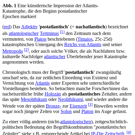
Abb. 1
Eine künstlerische Impression der Atlantis-
Katastrophe, die den Beginn postatlantischer
Epochen markiert
(
red
) Das
Adjektiv
'
postatlantisch'
(=
nachatlantisch
) bezeichnet
[1]
als
atlantologischer
Tertminus
den Zeitraum nach dem
vermuteten, von
Platon
beschriebenen (
Timaios
, 25c-25d)
katastrophischen Untergang des
Reichs von Atlantis
und seiner
[2]
Metropolis
, oder auch solche Völker, die als Nachfahren bzw.
kulturelle Nachfolger
atlantischer
Überlebender jener Katastrophe
angenommen werden.
Chronologisch muss der Begriff '
postatlantisch'
zwangsläufig
unscharf sein, da zur zeitlichen Einordnng von Existenz und
Vernichtung von
Atlantis
unter Experten sehr unterschiedliche
Vorstellungen bestehen. So betrachten manche Forscher/innen das
nacheiszeitliche frühe
Holozän
als
postatlantisches
Zeitalter, andere
das späte
Mesolithikum
oder
Neolithikumi
, und wieder andere die
[3]
Wende von der späten
Bronze-
zur
Eisenzeit
Bisweilen werden
sogar noch jüngere Zeiten vor
Solon
und
Platon
ins Auge gefasst.
Zu einer völlig anderen (nicht-
atlantologischen
), zeitgeschichtlich-
politischen Bedeutung der Begriffskombination "
postatlantisches
[4]
Zeitalter
" siehe z.B. entsprechende Artikel bei
IP-Die Zeitschrift
.