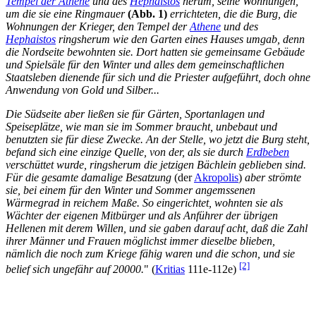
Tempel der Athene
und des
Hephaistos
herum, seine Wohnungen,
um die sie eine Ringmauer
(Abb. 1)
errichteten, die die Burg, die
Wohnungen der Krieger, den Tempel der
Athene
und des
Hephaistos
ringsherum wie den Garten eines Hauses umgab, denn
die Nordseite bewohnten sie. Dort hatten sie gemeinsame Gebäude
und Spielsäle für den Winter und alles dem gemeinschaftlichen
Staatsleben dienende für sich und die Priester aufgeführt, doch ohne
Anwendung von Gold und Silber...
Die Südseite aber ließen sie für Gärten, Sportanlagen und
Speiseplätze, wie man sie im Sommer braucht, unbebaut und
benutzten sie für diese Zwecke. An der Stelle, wo jetzt die Burg steht,
befand sich eine einzige Quelle, von der, als sie durch
Erdbeben
verschüttet wurde, ringsherum die jetzigen Bächlein geblieben sind.
Für die gesamte damalige Besatzung
(der
Akropolis
)
aber strömte
sie, bei einem für den Winter und Sommer angemssenen
Wärmegrad in reichem Maße. So eingerichtet, wohnten sie als
Wächter der eigenen Mitbürger und als Anführer der übrigen
Hellenen mit derem Willen, und sie gaben darauf acht, daß die Zahl
ihrer Männer und Frauen möglichst immer dieselbe blieben,
nämlich die noch zum Kriege fähig waren und die schon, und sie
[2]
belief sich ungefähr auf 20000.
" (
Kritias
111e-112e)