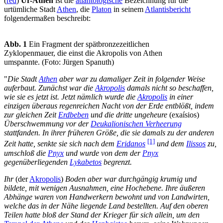
(
red
)
Ur-Athen
ist die
atlantologische
Bezeichnung für die
urtümliche Stadt
Athen
, die
Platon
in seinem
Atlantisbericht
folgendermaßen beschreibt:
Abb. 1
Ein Fragment der spätbronzezeitlichen
Zyklopenmauer, die einst die Akropolis von Athen
umspannte. (Foto: Jürgen Spanuth)
"
Die Stadt
Athen
aber war zu damaliger Zeit in folgender Weise
auferbaut. Zunächst war die
Akropolis
damals nicht so beschaffen,
wie sie es jetzt ist. Jetzt nämlich wurde die
Akropolis
in einer
einzigen überaus regenreichen Nacht von der Erde entblößt, indem
zur gleichen Zeit
Erdbeben
und die dritte ungeheure
(exaísios)
Überschwemmung vor der
Deukalionischen Verheerung
stattfanden. In ihrer früheren Größe, die sie damals zu der anderen
[1]
Zeit hatte, senkte sie sich nach dem
Eridanos
und dem
Ilissos
zu,
umschloß die
Pnyx
und wurde von dem der
Pnyx
gegenüberliegenden
Lykabetos
begrenzt.
Ihr
(der
Akropolis
)
Boden aber war durchgängig krumig und
bildete, mit wenigen Ausnahmen, eine Hochebene. Ihre äußeren
Abhänge waren von Handwerkern bewohnt und von Landwirten,
welche das in der Nähe liegende Land bestellten. Auf den oberen
Teilen hatte bloß der Stand der Krieger für sich allein, um den