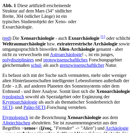
Abb. 1
Diese artifiziell erscheinende
Struktur auf dem Mars (34° südlicher
Breite, 304 östlicher Länge) ist ein
typisches Studienobjekt der Xeno- oder
Exoarchäologie.
[1]
(
red
) Die
Xenoarchäologie
- auch
Exoarchäologie
oder schlicht
Weltraumarchäologie
bzw.
extraterrestrische Archäologie
sowie
umgangssprachlich bisweilen
Alien-Archäologie
genannt - aber
nicht zu verwechseln mit
Astroarchäologie
! -, ist ein junges,
polydisziplinäres
und
protowissenschaftliches
Forschungsgebiet
gleichermaßen
schul-
als auch
grenzwissenschaftlicher
Natur.
Es befasst sich mit der Suche nach vermuteten, mehr oder weniger
alten Hinterlassenschaften intelligenter Lebensformen außerhalb der
Erde - z.B. auf anderen Planeten des Sonnensystems oder dem
Erdmond - und ihrer Analyse. Somit lässt sich die
Xenoarchäologie
typologisch
sowohl als Spezialgebiet oder Ergänzung der
Kryptoarchäologie
als auch als thematischer Sonderbereich der
SETI
- und
Paläo-SETI
-Forschung verstehen.
Etymologisch
ist die Bezeichnung
Xenoarchäologie
aus dem
Altgiechischen
abzuleiten. Sie ist zusammemngesetzt aus den
Begriffen >
xenos
< (
ξένος
, "
Fremder
" -> "
Alien
") und
Archäologie