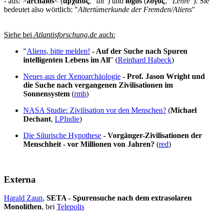
- aus: >
archaios
< (
ἀρχαῖος
, "
alt
") und
lógos
(
λόγος
‚ "
Lehre
"). Sie
bedeutet also wörtlich: "
Altertümerkunde der Fremden/Aliens
"
Siehe bei
Atlantisforschung.de
auch:
"
Aliens, bitte melden!
- Auf der Suche nach Spuren
intelligenten Lebens im All
" (
Reinhard Habeck
)
Neues aus der Xenoarchäologie
- Prof. Jason Wright und
die Suche nach vergangenen Zivilisationen im
Sonnensystem
(
rmh
)
NASA Studie: Zivilisation vor den Menschen?
(
Michael
Dechant
,
LPIndie
)
Die Silurische Hypothese
- Vorgänger-Zivilisationen der
Menschheit - vor Millionen von Jahren?
(
red
)
Externa
Harald Zaun
,
SETA - Spurensuche nach dem extrasolaren
Monolithen
, bei
Telepolis