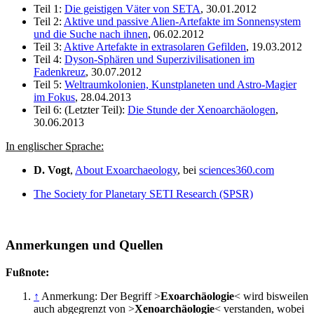
Teil 1:
Die geistigen Väter von SETA
, 30.01.2012
Teil 2:
Aktive und passive Alien-Artefakte im Sonnensystem
und die Suche nach ihnen
, 06.02.2012
Teil 3:
Aktive Artefakte in extrasolaren Gefilden
, 19.03.2012
Teil 4:
Dyson-Sphären und Superzivilisationen im
Fadenkreuz
, 30.07.2012
Teil 5:
Weltraumkolonien, Kunstplaneten und Astro-Magier
im Fokus
, 28.04.2013
Teil 6: (Letzter Teil):
Die Stunde der Xenoarchäologen
,
30.06.2013
In englischer Sprache:
D. Vogt
,
About Exoarchaeology
, bei
sciences360.com
The Society for Planetary SETI Research (SPSR)
Anmerkungen und Quellen
Fußnote:
↑
Anmerkung: Der Begriff >
Exoarchäologie
< wird bisweilen
auch abgegrenzt von >
Xenoarchäologie
< verstanden, wobei