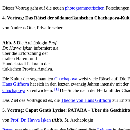
Dieser Vortrag geht auf die neuen
photogrammetrischen
Forschungen 
4. Vortrag: Das Rätsel der südamerikanischen Chachapoya-Kult
von Andreas Otte, Privatforscher
Abb. 5
Die Archäologin
Prof.
Dr. Havva İşkan
informiert u.a.
über die Erforschung der
uralten Hafen- und
Handelsstadt Patara in der
türkischen Provinz Antalya.
Die Kultur der sogenannten
Chachapoya
weist viele Rätsel auf. Die
Hans Giffhorn
hat sich in den letzten zwanzig Jahren intensiv mit de
[1]
Chachapoya
zu entwickeln.
Die Suche nach der Herkunft der Chach
Das Ziel des Vortrags ist es, die
Theorie von Hans Giffhorn
zur Entst
5. Vortrag: Caput Gentis Lyciae: PATARA – Über die Geschicht
von
Prof. Dr. Havva İşkan
(Abb. 5)
, Archäologin
Patara
war eine antike Stadt an der Mittelmeerküste
Lykiens
in der he