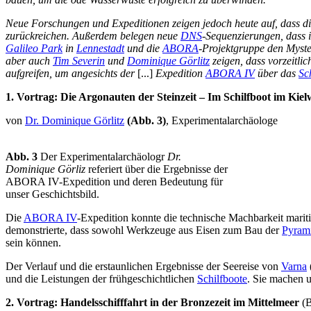
Neue Forschungen und Expeditionen zeigen jedoch heute auf, dass die 
zurückreichen. Außerdem belegen neue
DNS
-Sequenzierungen, dass 
Galileo Park
in
Lennestadt
und die
ABORA
-Projektgruppe den Myste
aber auch
Tim Severin
und
Dominique Görlitz
zeigen, dass vorzeitli
aufgreifen, um angesichts der
[...]
Expedition
ABORA IV
über das
Sc
1. Vortrag: Die Argonauten der Steinzeit – Im Schilfboot im Kiel
von
Dr. Dominique Görlitz
(Abb. 3)
, Experimentalarchäologe
Abb. 3
Der Experimentalarchäologr
Dr.
Dominique Görliz
referiert über die Ergebnisse der
ABORA IV-Expedition und deren Bedeutung für
unser Geschichtsbild.
Die
ABORA IV
-Expedition konnte die technische Machbarkeit mari
demonstrierte, dass sowohl Werkzeuge aus Eisen zum Bau der
Pyram
sein können.
Der Verlauf und die erstaunlichen Ergebnisse der Seereise von
Varna
und die Leistungen der frühgeschichtlichen
Schilfboote
. Sie machen 
2. Vortrag: Handelsschifffahrt in der Bronzezeit im Mittelmeer
(B