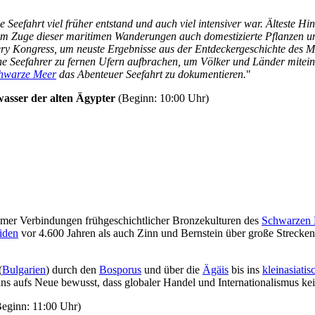
Seefahrt viel früher entstand und auch viel intensiver war. Älteste Hi
im Zuge dieser maritimen Wanderungen auch domestizierte Pflanzen un
ry Kongress, um neuste Ergebnisse aus der Entdeckergeschichte des M
che Seefahrer zu fernen Ufern aufbrachen, um Völker und Länder mitei
hwarze Meer
das Abenteuer Seefahrt zu dokumentieren.
"
wasser der alten Ägypter
(Beginn: 10:00 Uhr)
timer Verbindungen frühgeschichtlicher Bronzekulturen des
Schwarzen 
iden
vor 4.600 Jahren als auch Zinn und Bernstein über große Strecken
(
Bulgarien
) durch den
Bosporus
und über die
Ägäis
bis ins
kleinasiatis
uns aufs Neue bewusst, dass globaler Handel und Internationalismus ke
eginn: 11:00 Uhr)