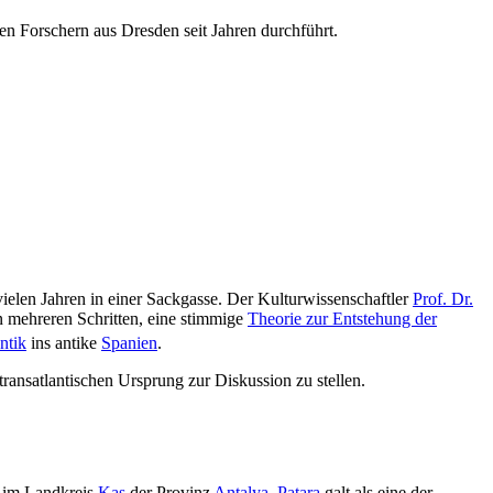
n Forschern aus Dresden seit Jahren durchführt.
 vielen Jahren in einer Sackgasse. Der Kulturwissenschaftler
Prof. Dr.
in mehreren Schritten, eine stimmige
Theorie zur Entstehung der
ntik
ins antike
Spanien
.
ransatlantischen Ursprung zur Diskussion zu stellen.
im Landkreis
Kaş
der Provinz
Antalya
.
Patara
galt als eine der