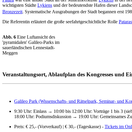
wichtigsten Städte
Lykiens
und der bedeutendste Hafen dieser Landsch
Bronzezeit
. Systematische Ausgrabungen der Stadt begannen erst 198
Die Referentin erläutert die große seefahrtgeschichtliche Rolle
Pataras
Abb. 6
Eine Luftansicht des
'pyramidalen' Galileo-Parks im
sauerländischen Lennestadt-
Meggen
Veranstaltungsort, Ablaufplan des Kongresses und Ein
Galileo Park (Wissenschafts- und Rätselpark, Seminar- und K
9:30 Uhr: Einlass → 10:00 bis 12:00 Uhr: Vorträge 1 bis 3 (s
18:00 Uhr: Podiumsdiskussion → 19:00 Uhr: Gemeinsames Zusa
Preis: € 25,- (Vorverkauf) | € 30,- (Tageskasse) -
Tickets im Onl