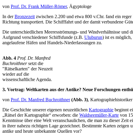
von
Prof. Dr. Frank Müller-Römer
, Ägyptologe
In der
Bronzezeit
zwischen 2.200 und etwa 800 v.Chr. fand ein reger
Richtung transportiert. Die Schifffahrt und der damit verbundene Güt
Die unterschiedlichen Meeresströmungs- und Windverhältnisse und die
Aufgrund verschiedener Schiffsfunde (z.B.
Uluburun
) ist es möglic
angelaufene Häfen und Handels-Niederlassungen zu.
Abb. 4
Prof. Dr. Manfred
Buchroithner
setzt die
"Rätselkarten" der Neuzeit
wieder auf die
wissenschaftliche Agenda.
3. Vortrag: Weltkarten aus der Antike? Neue Forschungen enthül
von
Prof. Dr. Manfred Buchroithner
(Abb. 3)
, Kartographiehistoriker
Die Geschichte unserer eigenen neuzeitlichen
Kartographie
beginnt ei
„Rätsel der Kartographie“ erworben: die
Waldseemüller-Karte
von 15
Kenntnisse über eine Welt veranschaulichen, die man zu dieser Zeit e
in ihrer nahezu richtigen Lage gezeichnet. Bestimmte Karten zeigen 
antike und heute unbekannte Quellen vor?