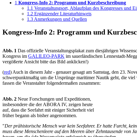
1
Kongress-Info 2: Programm und Kurzbeschreibung
1.1
Veranstaltungsort, Ablaufplan des Kongresses und Ein
1.2
Ergänzender Literaturhinweis
1.3
Anmerkungen und Quellen
Kongress-Info 2: Programm und Kurzbes
Abb. 1
Das offizielle Veranstaltungsplakat zum diesjährigen Wissensc
Kongress im
GALILEO-PARK
im sauerländischen Lennestadt-Megg
vergößerte Ansicht bitte das Bild anklicken!)
(
red
) Auch in diesem Jahr - genauer gesagt am Samstag, den 23. No
schwerpunktmaßig um die Ursprünge maritimer Nautik geht, die viel
fassen die Veranstalter folgendermaßen zusammen:
Abb. 2
Neue Forschungen und Expeditionen,
insbesondere die der ABORA IV, zeigen heute
auf, dass die Seefahrt mit einiger Sicherheit viel
früher begann als bisher angenommen.
"
Der prähistorische Mensch war kein Seefahrer. Er hatte Furcht, kei
muss diese Menschenleere auf den Meeren über Zehntausende von Jahre
bauen, um die öde Wasserwüste erfolgreich zu überwinden.