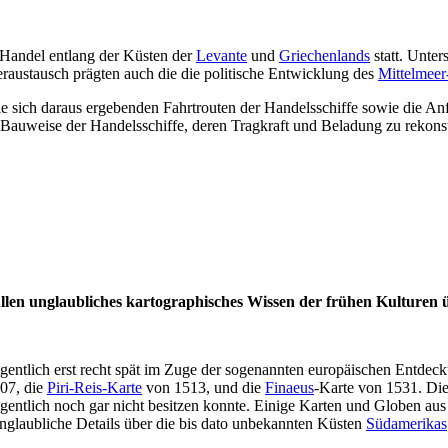
 Handel entlang der Küsten der
Levante
und
Griechenlands
statt. Unte
eraustausch prägten auch die die politische Entwicklung des
Mittelmee
 sich daraus ergebenden Fahrtrouten der Handelsschiffe sowie die Anfo
h, Bauweise der Handelsschiffe, deren Tragkraft und Beladung zu rekon
len unglaubliches kartographisches Wissen der frühen Kulturen ü
gentlich erst recht spät im Zuge der sogenannten europäischen Entdec
07, die
Piri-Reis-Karte
von 1513, und die
Finaeus
-Karte von 1531. Die
igentlich noch gar nicht besitzen konnte. Einige Karten und Globen aus
unglaubliche Details über die bis dato unbekannten Küsten
Südamerikas