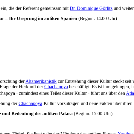
ein, die der Referent gemeinsam mit
Dr. Dominique Görlitz
und weitere
ur – Ihr Ursprung im antiken Spanien
(Beginn: 14:00 Uhr)
 Forschung der
Altamerikanistik
zur Entstehung dieser Kultur steckt seit
r Frage der Herkunft der
Chachapoya
beschäftigt. Es ist ihm gelungen, 
apoya - zumindest eines Teiles dieser Kultur - führt uns über den
Atla
ehung der
Chachapoya
-Kultur vorzutragen und neue Fakten über ihren t
e und Bedeutung des antiken Patara
(Beginn: 15:00 Uhr)
utigen Türkei. Sie liegt nahe der Mündung des antiken Flusses
Xanthos