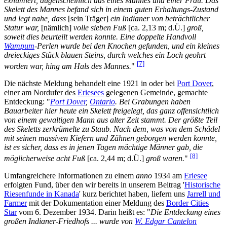
exhumiert, augenscheinlich das eines Mannes und einer Frau. Das
Skelett des Mannes befand sich in einem guten Erhaltungs-Zustand
und legt nahe, dass
[sein Träger]
ein Indianer von beträchtlicher
Statur war,
[nämlich]
volle sieben Fuß
[ca. 2,13 m; d.Ü.]
groß,
soweit dies beurteilt werden konnte. Eine doppelte Handvoll
Wampum
-Perlen wurde bei den Knochen gefunden, und ein kleines
dreieckiges Stück blauen Steins, durch welches ein Loch geohrt
[7]
worden war, hing am Hals des Mannes.
"
Die nächste Meldung behandelt eine 1921 in oder bei
Port Dover
,
einer am Nordufer des
Eriesees
gelegenen Gemeinde, gemachte
Entdeckung: "
Port Dover
,
Ontario
. Bei Grabungen haben
Bauarbeiter hier heute ein Skelett freigelegt, das ganz offensichtlich
von einem gewaltigen Mann aus alter Zeit stammt. Der größte Teil
des Skeletts zerkrümelte zu Staub. Nach dem, was von dem Schädel
mit seinen massiven Kiefern und Zähnen geborgen werden konnte,
ist es sicher, dass es in jenen Tagen mächtige Männer gab, die
[8]
möglicherweise acht Fuß
[ca. 2,44 m; d.Ü.]
groß waren.
"
Umfangreichere Informationen zu einem
anno
1934 am
Eriesee
erfolgten Fund, über den wir bereits in unserem Beitrag '
Historische
Riesenfunde in Kanada
' kurz berichtet haben, liefern uns
Jarrell und
Farmer
mit der Dokumentation einer Meldung des
Border Cities
Star
vom 6. Dezember 1934. Darin heißt es: "
Die Entdeckung eines
großen Indianer-Friedhofs ... wurde von
W. Edgar Cantelon