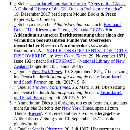
↑
Siehe:
Jason Jarrell und Sarah Farmer
, "
Ages of the Giants:
A Cultural History of the Tall Ones in Prehistoric America
",
19. Dezember 2017 bei Serpent Mound Books & Press;
Paperback, 316 Seiten
↑
Siehe zu diesen bei
Atlantisforschung.de
auch:
Bernhard
Beier
, "
Die Riesen von Cayuga, Kanada (1872)
-
Ein
Addendum zu unserer Berichterstattung über einen der
vermutlich bedeutsamsten Funde von Überresten
menschlicher Riesen in Nordamerika
"; sowie als
Externum:
o.A.
, "
SKELETONS OF GIANTS - LOST CITY
DISCOVERED
", in:
West Coast Times
, 29. November 1871,
Issue 1924; nach:
PAPERSPAST - National Library of New
Zealand
(abgerufen: 05. Januar 2019)
↑
Quelle:
New York Times
, 10. September 1871;; Übersetzung
ins Deutsche durch
Atlantisforschung.de
nach:
Jason Jarrell
und Sarah Farmer
, op. cit. (2017), S. 64
↑
Quelle:
The New York Times
, 26. März 1884; Übersetzung
ins Deutsche durch
Atlantisforschung.de
nach:
Jason Jarrell
und Sarah Farmer
, op. cit. (2017), S. 63
↑
Anmerkung: Dies gilt übrigens, um es zu betonen, durchaus
nicht für
alle
Berichte der
New York Times
, speziell zum
Thema '
Riesen
'. Z.B. erscheint der zuvor wiedergegebene
Artikel dieser Zeitung vom 10. September 1871 absolut
glaubwürdig.
↑
Quelle:
Sarnia Observer
, 20. Juli 1897; Übersetzung ins