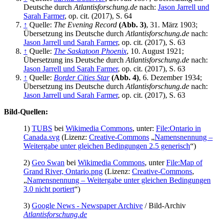
Deutsche durch
Atlantisforschung.de
nach:
Jason Jarrell und
Sarah Farmer
, op. cit. (2017), S. 64
↑
Quelle:
The Evening Record
(Abb. 3)
, 31. März 1903;
Übersetzung ins Deutsche durch
Atlantisforschung.de
nach:
Jason Jarrell und Sarah Farmer
, op. cit. (2017), S. 63
↑
Quelle:
The Saskatoon Phoenix
, 10. August 1921;
Übersetzung ins Deutsche durch
Atlantisforschung.de
nach:
Jason Jarrell und Sarah Farmer
, op. cit. (2017), S. 63
↑
Quelle:
Border Cities Star
(Abb. 4)
, 6. Dezember 1934;
Übersetzung ins Deutsche durch
Atlantisforschung.de
nach:
Jason Jarrell und Sarah Farmer
, op. cit. (2017), S. 63
Bild-Quellen:
1)
TUBS
bei
Wikimedia Commons
, unter:
File:Ontario in
Canada.svg
(Lizenz:
Creative-Commons
„
Namensnennung –
Weitergabe unter gleichen Bedingungen 2.5 generisch
“)
2)
Geo Swan
bei
Wikimedia Commons
, unter
File:Map of
Grand River, Ontario.png
(Lizenz:
Creative-Commons
,
„
Namensnennung – Weitergabe unter gleichen Bedingungen
3.0 nicht portiert
“)
3)
Google News - Newspaper Archive
/ Bild-Archiv
Atlantisforschung.de