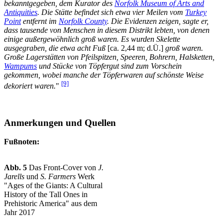
bekanntgegeben, dem Kurator des
Norfolk Museum of Arts and
Antiquities
. Die Stätte befindet sich etwa vier Meilen vom
Turkey
Point
entfernt im
Norfolk County
. Die Evidenzen zeigen, sagte er,
dass tausende von Menschen in diesem Distrikt lebten, von denen
einige außergewöhnlich groß waren. Es wurden Skelette
ausgegraben, die etwa acht Fuß
[ca. 2,44 m; d.Ü.]
groß waren.
Große Lagerstätten von Pfeilspitzen, Speeren, Bohrern, Halsketten,
Wampums
und Stücke von Töpfergut sind zum Vorschein
gekommen, wobei manche der Töpferwaren auf schönste Weise
[9]
dekoriert waren.
"
Anmerkungen und Quellen
Fußnoten:
Abb. 5
Das Front-Cover von
J.
Jarells
und
S. Farmers
Werk
"Ages of the Giants: A Cultural
History of the Tall Ones in
Prehistoric America" aus dem
Jahr 2017