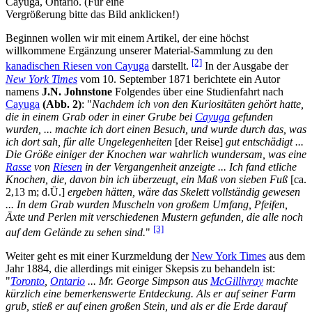
Cayuga, Ontario. (Für eine
Vergrößerung bitte das Bild anklicken!)
Beginnen wollen wir mit einem Artikel, der eine höchst
willkommene Ergänzung unserer Material-Sammlung zu den
[2]
kanadischen Riesen von Cayuga
darstellt.
In der Ausgabe der
New York Times
vom 10. September 1871 berichtete ein Autor
namens
J.N. Johnstone
Folgendes über eine Studienfahrt nach
Cayuga
(Abb. 2)
: "
Nachdem ich von den Kuriositäten gehört hatte,
die in einem Grab oder in einer Grube bei
Cayuga
gefunden
wurden, ... machte ich dort einen Besuch, und wurde durch das, was
ich dort sah, für alle Ungelegenheiten
[der Reise]
gut entschädigt ...
Die Größe einiger der Knochen war wahrlich wundersam, was eine
Rasse
von
Riesen
in der Vergangenheit anzeigte ... Ich fand etliche
Knochen, die, davon bin ich überzeugt, ein Maß von sieben Fuß
[ca.
2,13 m; d.Ü.]
ergeben hätten, wäre das Skelett vollständig gewesen
... In dem Grab wurden Muscheln von großem Umfang, Pfeifen,
Äxte und Perlen mit verschiedenen Mustern gefunden, die alle noch
[3]
auf dem Gelände zu sehen sind.
"
Weiter geht es mit einer Kurzmeldung der
New York Times
aus dem
Jahr 1884, die allerdings mit einiger Skepsis zu behandeln ist:
"
Toronto
,
Ontario
... Mr. George Simpson aus
McGillivray
machte
kürzlich eine bemerkenswerte Entdeckung. Als er auf seiner Farm
grub, stieß er auf einen großen Stein, und als er die Erde darauf