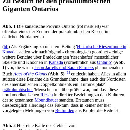
Zu Besuch bei den präkolumbischen
Giganten Ontarios
Abb. 1
Die kanadische Provinz Ontario (rot markiert) war
offenbar eines der Zentren der präkolumbischen Riesen im
östlichen Nordamerika.
(
bb
) Als Ergänzung zu unserem Beitrag '
Historische Riesenfunde in
Kanada
' stellen wir nachfolgend - chronologisch geordnet - einige
weitere Berichte über Entdeckungen 'riesenhafter' menschlicher
Skelette und Knochen in
Kanada
(vornehmlich aus
Ontario
)
(Abb.
1)
vor, die wir in
Jason Jarrells und Sarah Farmers
phänomenalem
[1]
Buch
Ages of the Giants
(Abb. 5)
entdeckt haben. Alles in allem
stützen diese Berichte die Grundannahme, dass auch der Nordosten
des amerikanischen Doppelkontinents ein 'Tummelplatz'
präkolumbischer
'Menschen mit übergröße' war, und dass diese
nordamerikanischen
Riesen
in direkter Beziehung zu den Kulturen
der so genannten
Moundbauer
standen. Erstaunen muss
diesbezüglich allerdings das Faktum, dass in keiner der hier
vorgelegten Meldungen von
Beifunden
aus Kupfer die Rede ist.
Abb. 2
Hier eine Karte des Gebiets von