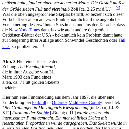
entfernt hatte, fand er einen versteinerten Mann. Die Gestalt maß in
[4]
der Größe sieben Fuß und viereinalb Zoll
[ca. 2,25 m; d.Ü.]."
Was die oben angesprochene Skepsis betrifft, so bezieht sich dieser
Vorbehalt vor allem auf zwei Punkte, nämlich auf die angebliche
Versteinerung des erwähnten Spezimens und aus der Tatsache, dass
die
New York Times
damals - wie auch andere der großen
Ostküsten-Blätter der USA - bekanntlich kein Problem damit hatte,
zur Steigerung ihrer Auflage auch Schwindel-Geschichten oder
Tall
[5]
tales
zu publizieren.
Abb. 3
Hier eine Titelseite der
Zeitung
The Evening Record
,
die in ihrer Ausgabe vom 31.
März 1903 den Fund eines
alten, ca. 7 Fuß großen Skeletts
meldete
Hier nun eine Fundmeldung aus dem Jahr 1897, die über eine
Entdeckung bei
Parkhill
in
Ontarios
Middlesex County
berichtet:
"
Bei Grabungen in Mr. Taggarts Kiesgrube auf
[unlesbar; J.J. &
S.F.]
Farm an der
Sauble
[-Bucht; d.Ü.]
wurde gestern ein
interessanter Fund gemacht. Ein menschliches Skelett mit
riesenhaften Proportionen wurde ausgegraben. Das Skelett wurde in
einer sitzenden Position gefunden ... Die Knochen des Unterarms