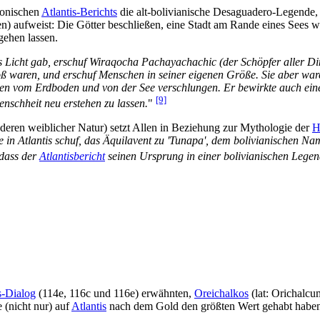
atonischen
Atlantis-Berichts
die alt-bolivianische Desaguadero-Legende, 
en) aufweist: Die Götter beschließen, eine Stadt am Rande eines Sees w
gehen lassen.
das Licht gab, erschuf Wiraqocha Pachayachachic (der Schöpfer aller D
ß waren, und erschuf Menschen in seiner eigenen Größe. Sie aber ware
en vom Erdboden und von der See verschlungen. Er bewirkte auch eine 
[9]
enschheit neu erstehen zu lassen.
"
eren weiblicher Natur) setzt Allen in Beziehung zur Mythologie der
H
in Atlantis schuf, das Äquilavent zu 'Tunapa', dem bolivianischen Na
 dass der
Atlantisbericht
seinen Ursprung in einer bolivianischen Legen
s-Dialog
(114e, 116c und 116e) erwähnten,
Oreichalkos
(lat: Orichalcu
e (nicht nur) auf
Atlantis
nach dem Gold den größten Wert gehabt haben so