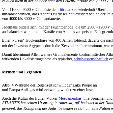
es auch nicht in der Zeit der nächsten Feucht-Periode von 23000 - 13
Von 11000 - 9500 v. Chr. löste der
Titicaca-See
wiederholt Überflutun
unwahrscheinlich, dass Atlantis zu dieser Zeit existiert hat, da der
von 4000 bis 3000 v. Chr. andauerte.
Jedenfalls bildete sich, mit der Feuchtperiode, die um 2500 - 1900 v.
ausbalanciert war, um die Kanäle von Atlantis zu speisen. Es legt zu
Einer 'kurzen' Trockenphase von 400 Jahren folgend, dauerte die näch
mit der Invasion Ägyptens durch die 'Seevölker' übereinstimmt, was
Damit übernimmt Allen weitere Grundelemente konformistischer Atlanti
wirkenden Lokalisierungsthese als typischer,
schulwissenschaftlich
ori
Mythen und Legenden
Abb. 4
Während der Regenzeit schwillt der Lake Poopo an
und Pampa Aullagas wird zeitweilig wieder zu einer Insel.
Auch die Kultur der frühen Völker
Mesoamerikas
, ihre Sprachen und
ATLANTIS hat seinen Ursprung in Amerika, 'atl' bedeutet in der Nahua
genannt, das Königreich der Antis, be denen es sich um eine Nation wi