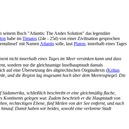
n seinem Buch "Atlantis: The Andes Solution" das legendäre
ton
habe im
Timaios
(24e - 25d) von einer Zivilisation gesprochen
entalinsel' mit Namen
Atlantis
solle, laut
Platon
, innerhalb eines Tages
inent nicht innerhalb eines Tages im Meer versinken kann und dass
nt, sondern nur die gleichnamige Inselhauptstadt damals
ich auf eine Übersetzung des altgriechischen Oirginaltexts (
Kritias
urde, und die Region lag insgesamt hoch über dem Meeresspiegel. Die
f Südamerika, schließlich beschreibt er eine gleichmäßig flache,
des Kontinents gelegen war. Zudem beschrieb er die Hauptstadt von
achen, rechteckigen Ebene, fünf Meilen von der See entfernt, und nach
hinauf. Damit haben wir beides, sowohl eine verlorene Stadt