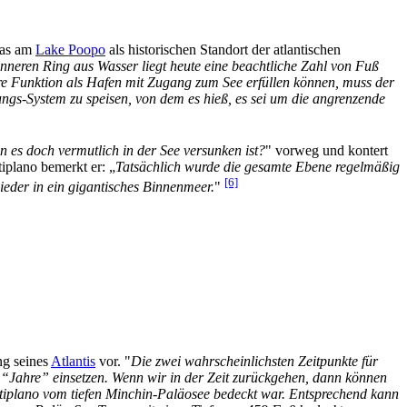
gas am
Lake Poopo
als historischen Standort der atlantischen
neren Ring aus Wasser liegt heute eine beachtliche Zahl von Fuß
 Funktion als Hafen mit Zugang zum See erfüllen können, muss der
gs-System zu speisen, von dem es hieß, es sei um die angrenzende
 es doch vermutlich in der See versunken ist?
" vorweg und kontert
iplano bemerkt er: „
Tatsächlich wurde die gesamte Ebene regelmäßig
[6]
eder in ein gigantisches Binnenmeer.
"
ng seines
Atlantis
vor. "
Die zwei wahrscheinlichsten Zeitpunkte für
r “Jahre” einsetzen. Wenn wir in der Zeit zurückgehen, dann können
 Altiplano vom tiefen Minchin-Paläosee bedeckt war. Entsprechend kann