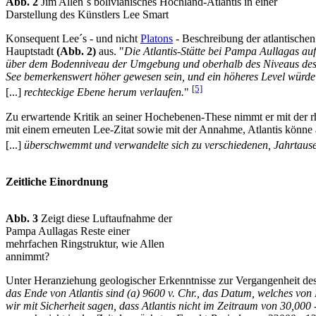
Abb. 2
Jim Allen´s bolivianisches Hochland-Atlantis in einer
Darstellung des Künstlers Lee Smart
Konsequent Lee´s - und nicht
Platons
- Beschreibung der atlantische
Hauptstadt
(Abb. 2)
aus. "
Die Atlantis-Stätte bei Pampa Aullagas au
über dem Bodenniveau der Umgebung und oberhalb des Niveaus des n
See bemerkenswert höher gewesen sein, und ein höheres Level würde
[5]
[...]
rechteckige Ebene herum verlaufen.
"
Zu erwartende Kritik an seiner Hochebenen-These nimmt er mit der r
mit einem erneuten Lee-Zitat sowie mit der Annahme, Atlantis könne
[...]
überschwemmt und verwandelte sich zu verschiedenen, Jahrtausen
Zeitliche Einordnung
Abb. 3
Zeigt diese Luftaufnahme der
Pampa Aullagas Reste einer
mehrfachen Ringstruktur, wie Allen
annimmt?
Unter Heranziehung geologischer Erkenntnisse zur Vergangenheit de
das Ende von Atlantis sind (a) 9600 v. Chr., das Datum, welches von
wir mit Sicherheit sagen, dass Atlantis nicht im Zeitraum von 30,000