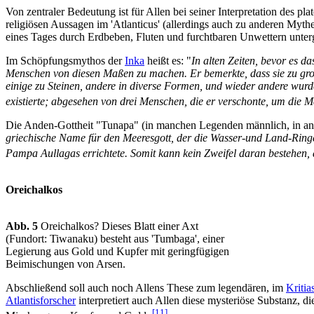
Von zentraler Bedeutung ist für Allen bei seiner Interpretation des pl
religiösen Aussagen im 'Atlanticus' (allerdings auch zu anderen Myth
eines Tages durch Erdbeben, Fluten und furchtbaren Unwettern unter
Im Schöpfungsmythos der
Inka
heißt es: "
In alten Zeiten, bevor es 
Menschen von diesen Maßen zu machen. Er bemerkte, dass sie zu gro
einige zu Steinen, andere in diverse Formen, und wieder andere wurd
existierte; abgesehen von drei Menschen, die er verschonte, um die M
Die Anden-Gottheit "Tunapa" (in manchen Legenden männlich, in and
griechische Name für den Meeresgott, der die Wasser-und Land-Ringe 
Pampa Aullagas errichtete. Somit kann kein Zweifel daran bestehen,
Oreichalkos
Abb. 5
Oreichalkos? Dieses Blatt einer Axt
(Fundort: Tiwanaku) besteht aus 'Tumbaga', einer
Legierung aus Gold und Kupfer mit geringfügigen
Beimischungen von Arsen.
Abschließend soll auch noch Allens These zum legendären, im
Kritia
Atlantisforscher
interpretiert auch Allen diese mysteriöse Substanz, di
[11]