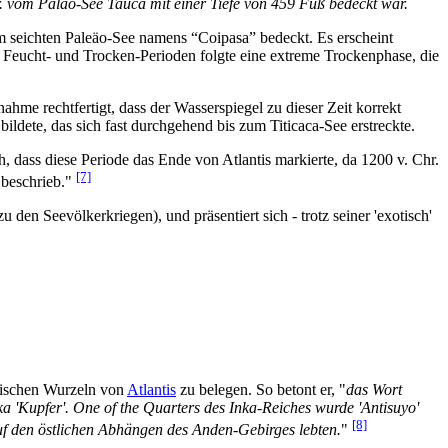
hr. vom Paläo-See Tauca mit einer Tiefe von 459 Fuß bedeckt war.
m seichten Paleäo-See namens “Coipasa” bedeckt. Es erscheint
en Feucht- und Trocken-Perioden folgte eine extreme Trockenphase, die
nahme rechtfertigt, dass der Wasserspiegel zu dieser Zeit korrekt
ldete, das sich fast durchgehend bis zum Titicaca-See erstreckte.
, dass diese Periode das Ende von Atlantis markierte, da 1200 v. Chr.
[7]
 beschrieb."
en Seevölkerkriegen), und präsentiert sich - trotz seiner 'exotisch'
anischen Wurzeln von
Atlantis
zu belegen. So betont er, "
das Wort
a 'Kupfer'. One of the Quarters des Inka-Reiches wurde 'Antisuyo'
[8]
 auf den östlichen Abhängen des Anden-Gebirges lebten.
"