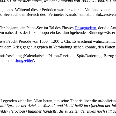
000 v.Chr. existiert haben, weil der Altiplano von 16000 - 13000 v. C
gen aus. Während dieser Perioden war der zentrale Altiplano von eine
 Paläo-See auch den Bereich des “Perimeter-Kanals” einnahm. Sukzessiv
 Chr. begann, ein Paleo-See im Tal des Flusses
Desaguadero
, der die An
dem nahe, dass der Lake Poopo ein fast durchgehendes Binnengewässer bi
ste Feucht-Periode von 1500 - 1200 v. Chr. Es erscheint wahrscheinlich
 mit dem Krieg gegen Ägypten in Verbindung stehen könnte, den Platon
sforschung (Kalendarische Platon-Revision, Spät-Datierung, Bezug zu d
entierter '
Jungzeitler
'.
 Legenden zieht Jim Allan heran, um seine Theorie über die ur-bolivi
tl-Sprache der Azteken 'Wasser', und 'Antis' heißt im Quechua der Ink
lder (ferocious) Indianer handelte, die zu Zeiten der Inkas noch still