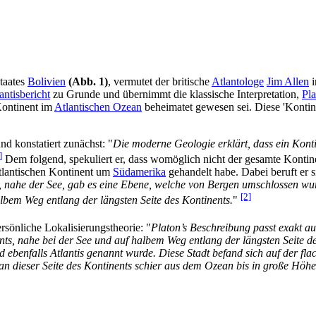
Staates
Bolivien
(Abb. 1)
, vermutet der britische
Atlantologe
Jim Allen
i
antisbericht
zu Grunde und übernimmt die klassische Interpretation,
Pla
Kontinent im
Atlantischen Ozean
beheimatet gewesen sei. Diese 'Kontin
und konstatiert zunächst: "
Die moderne Geologie erklärt, dass ein Kont
]
Dem folgend, spekuliert er, dass womöglich nicht der gesamte Kontine
tlantischen Kontinent um
Südamerika
gehandelt habe. Dabei beruft er s
el, nahe der See, gab es eine Ebene, welche von Bergen umschlossen w
[2]
lbem Weg entlang der längsten Seite des Kontinents.
"
rsönliche Lokalisierungstheorie: "
Platon’s Beschreibung passt exakt au
nents, nahe bei der See und auf halbem Weg entlang der längsten Seite 
nd ebenfalls Atlantis genannt wurde. Diese Stadt befand sich auf der fl
 dieser Seite des Kontinents schier aus dem Ozean bis in große Höhe 