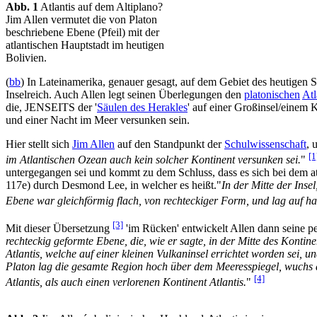
Abb. 1
Atlantis auf dem Altiplano?
Jim Allen vermutet die von Platon
beschriebene Ebene (Pfeil) mit der
atlantischen Hauptstadt im heutigen
Bolivien.
(
bb
) In Lateinamerika, genauer gesagt, auf dem Gebiet des heutigen 
Inselreich. Auch Allen legt seinen Überlegungen den
platonischen
Atl
die, JENSEITS der '
Säulen des Herakles
' auf einer Großinsel/einem 
und einer Nacht im Meer versunken sein.
Hier stellt sich
Jim Allen
auf den Standpunkt der
Schulwissenschaft
, 
[1
im Atlantischen Ozean auch kein solcher Kontinent versunken sei.
"
untergegangen sei und kommt zu dem Schluss, dass es sich bei dem a
117e) durch Desmond Lee, in welcher es heißt."
In der Mitte der Ins
Ebene war gleichförmig flach, von rechteckiger Form, und lag auf ha
[3]
Mit dieser Übersetzung
'im Rücken' entwickelt Allen dann seine pe
rechteckig geformte Ebene, die, wie er sagte, in der Mitte des Konti
Atlantis, welche auf einer kleinen Vulkaninsel errichtet worden sei, u
Platon lag die gesamte Region hoch über dem Meeresspiegel, wuchs an
[4]
Atlantis, als auch einen verlorenen Kontinent Atlantis.
"