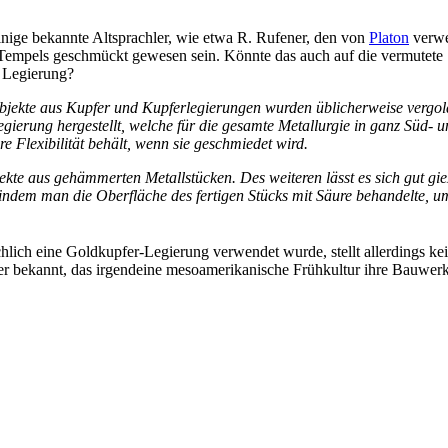
einige bekannte Altsprachler, wie etwa R. Rufener, den von
Platon
verwe
-Tempels geschmückt gewesen sein. Könnte das auch auf die vermutete 
 Legierung?
bjekte aus Kupfer und Kupferlegierungen wurden üblicherweise vergolde
gierung hergestellt, welche für die gesamte Metallurgie in ganz Süd-
e Flexibilität behält, wenn sie geschmiedet wird.
jekte aus gehämmerten Metallstücken. Des weiteren lässt es sich gut gi
indem man die Oberfläche des fertigen Stücks mit Säure behandelte, 
chlich eine Goldkupfer-Legierung verwendet wurde, stellt allerdings k
rüber bekannt, das irgendeine mesoamerikanische Frühkultur ihre Bauwe