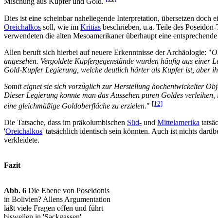
Mischung aus Kupfer und Gold.
Dies ist eine scheinbar naheliegende Interpretation, übersetzen doch 
Oreichalkos
soll, wie im
Kritias
beschrieben, u.a. Teile des Poseidon
verwendeten die alten Mesoamerikaner überhaupt eine entsprechende
Allen beruft sich hierbei auf neuere Erkenntnisse der Archäologie: "
O
angesehen. Vergoldete Kupfergegenstände wurden häufig aus einer Le
Gold-Kupfer Legierung, welche deutlich härter als Kupfer ist, aber ihr
Somit eignet sie sich vorzüglich zur Herstellung hochentwickelter Ob
Dieser Legierung konnte man das Aussehen puren Goldes verleihen, 
[12]
eine gleichmäßige Goldoberfläche zu erzielen.
"
Die Tatsache, dass im präkolumbischen
Süd-
und
Mittelamerika
tatsä
'
Oreichalkos
' tatsächlich identisch sein könnten. Auch ist nichts da
verkleidete.
Fazit
Abb. 6
Die Ebene von Poseidonis
in Bolivien? Allens Argumentation
läßt viele Fragen offen und führt
bisweilen in 'Sackgassen'.