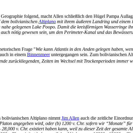
n Geographie folgend, macht Allen schließlich den Hügel Pampa Aulla
f dem bolivianischen
Altiplano
mit ihrem äußeren Landring und einem in
ahe gelegenen Lake Poopo. Damit die kreisförmigen Wasserringe ihre
 auch nötig gewesen sein, um den Perimeter-Kanal und das Bewässerun
hetorischen Frage "
Wie kann Atlantis in den Anden gelegen haben, wenn
 auch in einem
Binnenmeer
untergegangen sein. Zum bolivianischen Alt
de zurückliegenden, Zeiten im Wechsel mit Trockenperioden immer wi
s bolivianischen Altiplano nimmt
Jim Allen
auch die zeitliche Einordnu
 Platon angegeben wird, oder (b) 1200 v. Chr. sofern wir “Monate” fü
 - 28,000 v. Chr. existiert haben kann, weil zu dieser Zeit der gesamte